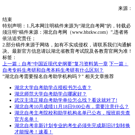
来源：
结束
特别声明：1.凡本网注明稿件来源为“湖北自考网”的，转载必
须注明“稿件来源：湖北自考网（www.hbzkw.com）”,违者将
依法追究责任；
2.部分稿件来源于网络，如有不实或侵权，请联系我们沟通解
决。最新官方信息请以湖北省教育考试院及各教育官网为准！
标签：
上一篇：自考“中国近现代史纲要”复习资料第一章
下一篇：
自考专科生考研和自考本科生考研有什么区别？
"湖北自考需要报名自考助学机构吗？" 相关文章推荐
湖北大学自考助学点授权书怎么查？
湖北师范大学自考助学点哪家好？
武汉主流正规自考助学单位怎么找？看这就对了!
湖北自考10月成绩11月18日9:00公布，需要注意什么？
湖北自考主考院校和助学机构名单已公布，报班前先查
官方名单！
湖北自考非新计划专业的考生必须先完成新旧计划转换
才能报考！速看！