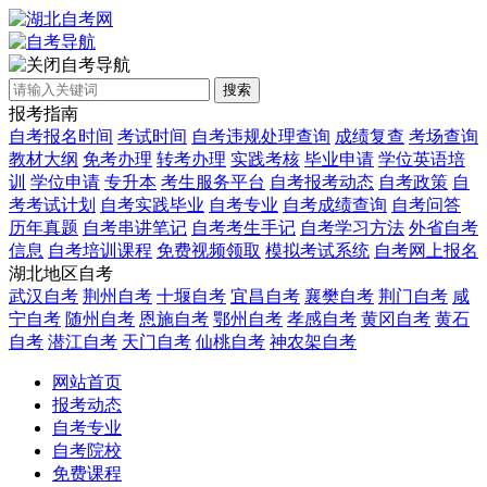
自考导航
搜索
报考指南
自考报名时间
考试时间
自考违规处理查询
成绩复查
考场查询
教材大纲
免考办理
转考办理
实践考核
毕业申请
学位英语培
训
学位申请
专升本
考生服务平台
自考报考动态
自考政策
自
考考试计划
自考实践毕业
自考专业
自考成绩查询
自考问答
历年真题
自考串讲笔记
自考考生手记
自考学习方法
外省自考
信息
自考培训课程
免费视频领取
模拟考试系统
自考网上报名
湖北地区自考
武汉自考
荆州自考
十堰自考
宜昌自考
襄樊自考
荆门自考
咸
宁自考
随州自考
恩施自考
鄂州自考
孝感自考
黄冈自考
黄石
自考
潜江自考
天门自考
仙桃自考
神农架自考
网站首页
报考动态
自考专业
自考院校
免费课程