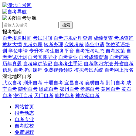
自考导航
搜索
报考指南
自考报名时间
考试时间
自考违规处理查询
成绩复查
考场查询
教材大纲
免考办理
转考办理
实践考核
毕业申请
学位英语培
训
学位申请
专升本
考生服务平台
自考报考动态
自考政策
自
考考试计划
自考实践毕业
自考专业
自考成绩查询
自考问答
历年真题
自考串讲笔记
自考考生手记
自考学习方法
外省自考
信息
自考培训课程
免费视频领取
模拟考试系统
自考网上报名
湖北地区自考
武汉自考
荆州自考
十堰自考
宜昌自考
襄樊自考
荆门自考
咸
宁自考
随州自考
恩施自考
鄂州自考
孝感自考
黄冈自考
黄石
自考
潜江自考
天门自考
仙桃自考
神农架自考
网站首页
报考动态
自考专业
自考院校
免费课程