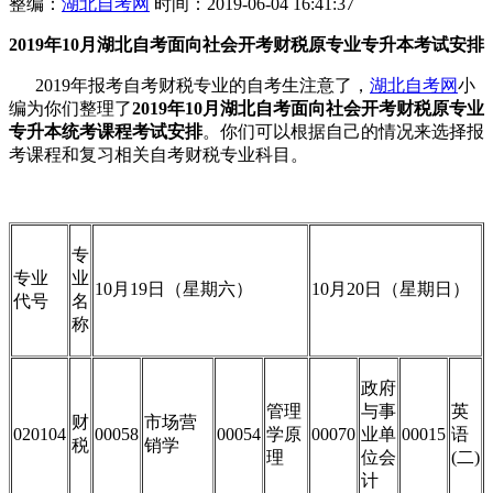
整编：
湖北自考网
时间：2019-06-04 16:41:37
2019年10月湖北自考面向社会开考财税原专业专升本考试安排
2019年报考自考财税专业的自考生注意了，
湖北自考网
小
编为你们整理了
2019年10月湖北自考面向社会开考财税原专业
专升本统考课程考试安排
。你们可以根据自己的情况来选择报
考课程和复习相关自考财税专业科目。
专
专业
业
10月19日（星期六）
10月20日（星期日）
代号
名
称
政府
管理
与事
英
财
市场营
020104
00058
00054
学原
00070
业单
00015
语
税
销学
理
位会
(二)
计