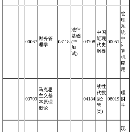
管
理
系
法律
中国
统
基础
财务管
近现
中
00067
08118
(**
03708
00051
理学
代史
计
加
纲要
算
试)
机
应
用
线性
马克思
代数
理
主义基
03709
04184
(经
08019
财
本原理
管
学
概论
类)
现