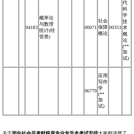
代
科
学
概率论
社会
技
与数理
保障
04183
00071
00353
术
统计(经
概论
概
管类)
论
(**
加
试)
应用
写作
学
06779
(**
加
试)
关于
面向社会开考财税原专业专升本考试安排
大家都清楚了