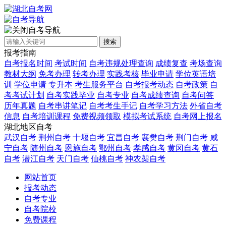
自考导航
搜索
报考指南
自考报名时间
考试时间
自考违规处理查询
成绩复查
考场查询
教材大纲
免考办理
转考办理
实践考核
毕业申请
学位英语培
训
学位申请
专升本
考生服务平台
自考报考动态
自考政策
自
考考试计划
自考实践毕业
自考专业
自考成绩查询
自考问答
历年真题
自考串讲笔记
自考考生手记
自考学习方法
外省自考
信息
自考培训课程
免费视频领取
模拟考试系统
自考网上报名
湖北地区自考
武汉自考
荆州自考
十堰自考
宜昌自考
襄樊自考
荆门自考
咸
宁自考
随州自考
恩施自考
鄂州自考
孝感自考
黄冈自考
黄石
自考
潜江自考
天门自考
仙桃自考
神农架自考
网站首页
报考动态
自考专业
自考院校
免费课程