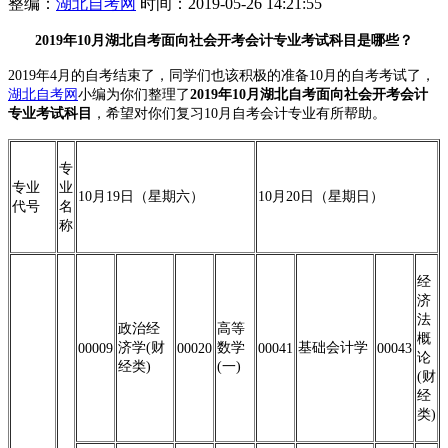
整编：
湖北自考网
时间：2019-05-26 14:21:55
2019年10月湖北自考面向社会开考会计专业考试科目是哪些？
2019年4月的自考结束了，同学们也该积极的准备10月的自考考试了，
湖北自考网
小编为你们整理了
2019年10月湖北自考
面向社会开考会计
专业
考试科目
，希望对你们复习10月自考会计专业有所帮助。
专
专业
业
10月19日（星期六）
10月20日（星期日）
代号
名
称
经
济
法
政治经
高等
概
济学(财
数学
基础会计学
00009
00020
00041
00043
论
经类)
(一)
(财
经
类)