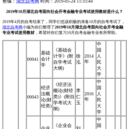
整编：
湖北自考网
时间：2019-05-24 11:35:44
2019年10月湖北自考面向社会开考金融专业考试使用教材是什么？
2019年4月的自考结束了，同学们也该积极的准备10月的自考考试了，
湖北自考网
小编为你们整理了
2019年10月湖北自考
面向社会开考金融
专业
考试使用教材
，希望对你们复习10月自考金融专业有所帮助。
中
《基础会
国
基础
计学》(附
徐
2014
人
会计
00041
年
自学考试
泓
民
学
大纲)
大
学
中
《经济法
经济
国
概论(财经
李
法概
2016
人
类)》(附自
仁
00043
年
论(财
民
学考试大
玉
经类)
大
纲)
学
中
《企业会
国
企业
刘