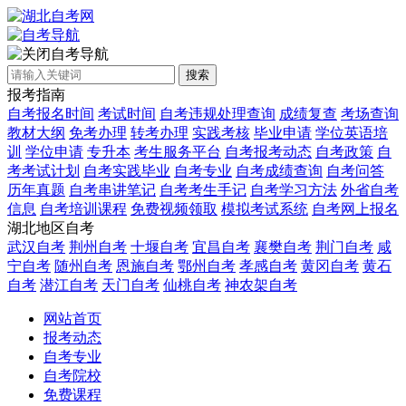
自考导航
搜索
报考指南
自考报名时间
考试时间
自考违规处理查询
成绩复查
考场查询
教材大纲
免考办理
转考办理
实践考核
毕业申请
学位英语培
训
学位申请
专升本
考生服务平台
自考报考动态
自考政策
自
考考试计划
自考实践毕业
自考专业
自考成绩查询
自考问答
历年真题
自考串讲笔记
自考考生手记
自考学习方法
外省自考
信息
自考培训课程
免费视频领取
模拟考试系统
自考网上报名
湖北地区自考
武汉自考
荆州自考
十堰自考
宜昌自考
襄樊自考
荆门自考
咸
宁自考
随州自考
恩施自考
鄂州自考
孝感自考
黄冈自考
黄石
自考
潜江自考
天门自考
仙桃自考
神农架自考
网站首页
报考动态
自考专业
自考院校
免费课程