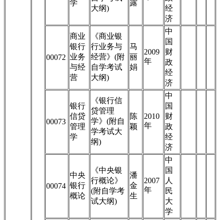
学
露
大纲)
经
济
中
商业
《商业银
国
银行
行业务与
马
2009
财
业务
经营》(附
丽
00072
年
政
与经
自学考试
娟
经
营
大纲)
济
中
《银行信
银行
国
贷管理
信贷
陈
2010
财
学》(附自
00073
年
管理
颖
政
学考试大
学
经
纲)
济
中
《中央银
国
中央
潘
行概论》
2007
人
银行
金
00074
年
(附自学考
民
概论
生
试大纲)
大
学