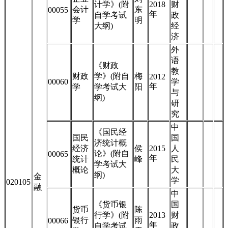
计学》(附
2018
财
会计
东
00055
年
自学考试
政
学
明
大纲)
经
济
外
语
《财政
教
财政
学》(附自
梅
2012
00060
学
年
学
学考试大
阳
与
纲)
研
究
中
《国民经
国民
国
济统计概
经济
侯
2015
人
论》(附自
00065
年
统计
峰
民
学考试大
概论
大
纲)
金
学
020105
融
中
《货币银
国
货币
陈
行学》(附
2013
财
银行
雨
00066
年
自学考试
政