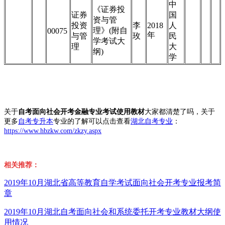
中
《证券投
证券
国
资与管
投资
李
2018
人
理》(附自
00075
年
与管
玫
民
学考试大
理
大
纲)
学
关于
自考
面向社会开考金融专业考试使用教材
大家都清楚了吗，关于
更多
自考专升本
专业的了解可以点击查看
湖北自考专业
：
https://www.hbzkw.com/zkzy.aspx
相关推荐：
2019年10月湖北省高等教育自学考试面向社会开考专业报考简
章
2019年10月湖北自考面向社会和系统委托开考专业教材大纲使
用情况