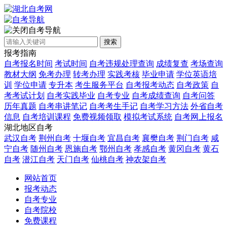
自考导航
搜索
报考指南
自考报名时间
考试时间
自考违规处理查询
成绩复查
考场查询
教材大纲
免考办理
转考办理
实践考核
毕业申请
学位英语培
训
学位申请
专升本
考生服务平台
自考报考动态
自考政策
自
考考试计划
自考实践毕业
自考专业
自考成绩查询
自考问答
历年真题
自考串讲笔记
自考考生手记
自考学习方法
外省自考
信息
自考培训课程
免费视频领取
模拟考试系统
自考网上报名
湖北地区自考
武汉自考
荆州自考
十堰自考
宜昌自考
襄樊自考
荆门自考
咸
宁自考
随州自考
恩施自考
鄂州自考
孝感自考
黄冈自考
黄石
自考
潜江自考
天门自考
仙桃自考
神农架自考
网站首页
报考动态
自考专业
自考院校
免费课程