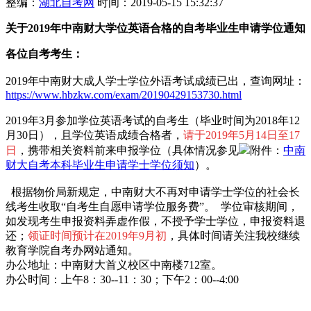
整编：
湖北自考网
时间：2019-05-15 15:32:37
关于2019年
中南财大
学位英语合格的自考毕业生申请学位通知
各位自考考生：
2019年中南财大成人学士学位外语考试成绩已出，查询网址：
https://www.hbzkw.com/exam/20190429153730.html
2019年3月参加学位英语考试的自考生（毕业时间为2018年12
月30日），且学位英语成绩合格者，
请于2019年5月14日至17
日
，携带相关资料前来申报学位（具体情况参见
附件：
中南
财大自考本科毕业生申请学士学位须知
）。
根据物价局新规定，中南财大不再对申请学士学位的社会长
线考生收取“自考生自愿申请学位服务费”。 学位审核期间，
如发现考生申报资料弄虚作假，不授予学士学位，申报资料退
还；
领证时间预计在2019年9月初
，具体时间请关注我校继续
教育学院自考办网站通知。
办公地址：中南财大首义校区中南楼712室。
办公时间：上午8：30--11：30；下午2：00--4:00