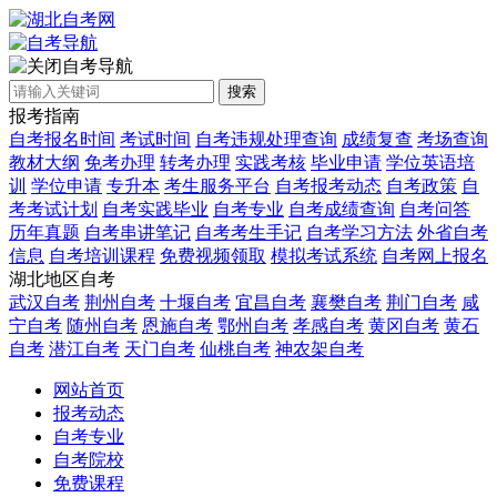
自考导航
搜索
报考指南
自考报名时间
考试时间
自考违规处理查询
成绩复查
考场查询
教材大纲
免考办理
转考办理
实践考核
毕业申请
学位英语培
训
学位申请
专升本
考生服务平台
自考报考动态
自考政策
自
考考试计划
自考实践毕业
自考专业
自考成绩查询
自考问答
历年真题
自考串讲笔记
自考考生手记
自考学习方法
外省自考
信息
自考培训课程
免费视频领取
模拟考试系统
自考网上报名
湖北地区自考
武汉自考
荆州自考
十堰自考
宜昌自考
襄樊自考
荆门自考
咸
宁自考
随州自考
恩施自考
鄂州自考
孝感自考
黄冈自考
黄石
自考
潜江自考
天门自考
仙桃自考
神农架自考
网站首页
报考动态
自考专业
自考院校
免费课程