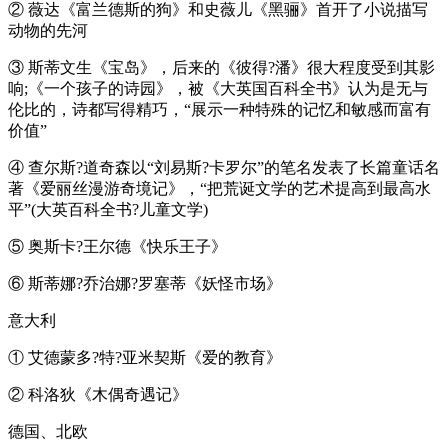
② 薇达《富兰德斯的狗》和史薇儿《黑骊》首开了小说描写
动物的先河
③ 斯蒂文生《宝岛》，后来的《彼得?潘》很大程度受到其影
响;《一个孩子的诗园》，被《大英国百科全书》认为是无与
伦比的，诗都写得精巧，“展示一种特殊的记忆和敏感而富有
价值”
④ 查尔斯?道奇森以“刘易斯?卡罗尔”的笔名发表了长篇童话名
著《爱丽丝漫游奇境记》，“把荒诞文学的艺术提高到最高水
平”(大英百科全书?儿童文学)
⑤ 奥斯卡?王尔德《快乐王子》
⑥ 斯蒂娜?乔治娜?罗塞蒂《妖怪市场》
意大利
① 艾德蒙多?特?亚米契斯《爱的教育》
② 科洛狄《木偶奇遇记》
德国、北欧