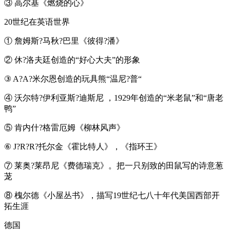
③ 高尔基《燃烧的心》
20世纪在英语世界
① 詹姆斯?马秋?巴里《彼得?潘》
② 休?洛夫廷创造的“好心大夫”的形象
③ A?A?米尔恩创造的玩具熊“温尼?普“
④ 沃尔特?伊利亚斯?迪斯尼 ，1929年创造的“米老鼠”和“唐老
鸭”
⑤ 肯内什?格雷厄姆《柳林风声》
⑥ J?R?R?托尔金《霍比特人》，《指环王》
⑦ 莱奥?莱昂尼《费德瑞克》。把一只别致的田鼠写的诗意葱
茏
⑧ 槐尔德《小屋丛书》，描写19世纪七八十年代美国西部开
拓生涯
德国