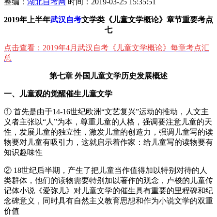
整编：
湖北自考网
时间：2019-03-25 15:35:51
2019年上半年
武汉自考
文学类《儿童文学概论》章节重要考点
七
点击查看：
2019年4月武汉自考《儿童文学概论》每章考点汇
总
第七章 外国儿童文学历史发展概述
一、儿童观的觉醒催生儿童文学
① 首先是由于14-16世纪欧洲“文艺复兴”运动的推动，人文主
义者主张以“人”为本，尊重儿童的人格，强调要注意儿童的天
性，发展儿童的独立性，激发儿童的创造力，强调儿童写的读
物要对儿童有吸引力，这就启示着作家：给儿童写的读物要有
知识趣味性
② 18世纪后半期，产生了把儿童当作值得加以特别对待的人
类群体，他们的读物需要特别加以著作的观念，卢梭的儿童传
记体小说《爱弥儿》对儿童文学的催生具有重要的里程碑和纪
念碑意义，同时具有自然主义教育思想和作为小说文学的双重
价值