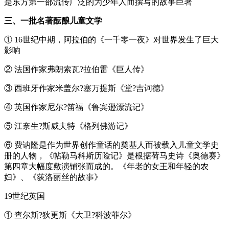
是东方第一部流传广泛的为少年人而撰写的故事巨著
三、一批名著酝酿儿童文学
① 16世纪中期，阿拉伯的《一千零一夜》对世界发生了巨大
影响
② 法国作家弗朗索瓦?拉伯雷《巨人传》
③ 西班牙作家米盖尔?塞万提斯《堂?吉诃德》
④ 英国作家尼尔?笛福《鲁宾逊漂流记》
⑤ 江奈生?斯威夫特《格列佛游记》
⑥ 费讷隆是作为世界创作童话的奠基人而被载入儿童文学史
册的人物，《帖勒马科斯历险记》是根据荷马史诗《奥德赛》
第四章大幅度敷演铺张而成的。《年老的女王和年轻的农
妇》、《荻洛丽丝的故事》
19世纪英国
① 查尔斯?狄更斯《大卫?科波菲尔》