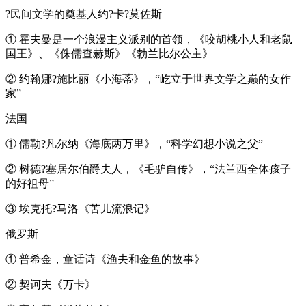
?民间文学的奠基人约?卡?莫佐斯
① 霍夫曼是一个浪漫主义派别的首领，《咬胡桃小人和老鼠
国王》、《侏儒查赫斯》《勃兰比尔公主》
② 约翰娜?施比丽《小海蒂》，“屹立于世界文学之巅的女作
家”
法国
① 儒勒?凡尔纳《海底两万里》，“科学幻想小说之父”
② 树德?塞居尔伯爵夫人，《毛驴自传》，“法兰西全体孩子
的好祖母”
③ 埃克托?马洛《苦儿流浪记》
俄罗斯
① 普希金，童话诗《渔夫和金鱼的故事》
② 契诃夫《万卡》