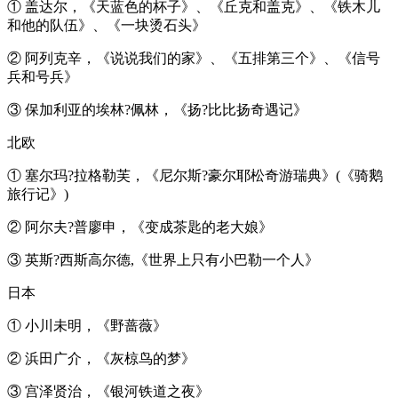
① 盖达尔，《天蓝色的杯子》、《丘克和盖克》、《铁木儿
和他的队伍》、《一块烫石头》
② 阿列克辛，《说说我们的家》、《五排第三个》、《信号
兵和号兵》
③ 保加利亚的埃林?佩林，《扬?比比扬奇遇记》
北欧
① 塞尔玛?拉格勒芙，《尼尔斯?豪尔耶松奇游瑞典》(《骑鹅
旅行记》)
② 阿尔夫?普廖申，《变成茶匙的老大娘》
③ 英斯?西斯高尔德,《世界上只有小巴勒一个人》
日本
① 小川未明，《野蔷薇》
② 浜田广介，《灰椋鸟的梦》
③ 宫泽贤治，《银河铁道之夜》