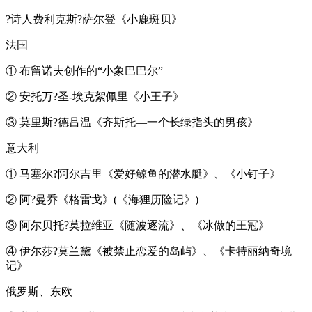
?诗人费利克斯?萨尔登《小鹿斑贝》
法国
① 布留诺夫创作的“小象巴巴尔”
② 安托万?圣-埃克絮佩里《小王子》
③ 莫里斯?德吕温《齐斯托—一个长绿指头的男孩》
意大利
① 马塞尔?阿尔吉里《爱好鲸鱼的潜水艇》、《小钉子》
② 阿?曼乔《格雷戈》(《海狸历险记》)
③ 阿尔贝托?莫拉维亚《随波逐流》、《冰做的王冠》
④ 伊尔莎?莫兰黛《被禁止恋爱的岛屿》、《卡特丽纳奇境
记》
俄罗斯、东欧