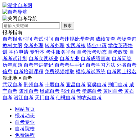
自考导航
搜索
报考指南
自考报名时间
考试时间
自考违规处理查询
成绩复查
考场查询
教材大纲
免考办理
转考办理
实践考核
毕业申请
学位英语培
训
学位申请
专升本
考生服务平台
自考报考动态
自考政策
自
考考试计划
自考实践毕业
自考专业
自考成绩查询
自考问答
历年真题
自考串讲笔记
自考考生手记
自考学习方法
外省自考
信息
自考培训课程
免费视频领取
模拟考试系统
自考网上报名
湖北地区自考
武汉自考
荆州自考
十堰自考
宜昌自考
襄樊自考
荆门自考
咸
宁自考
随州自考
恩施自考
鄂州自考
孝感自考
黄冈自考
黄石
自考
潜江自考
天门自考
仙桃自考
神农架自考
网站首页
报考动态
自考专业
自考院校
免费课程