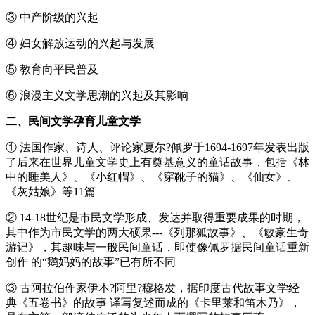
③ 中产阶级的兴起
④ 妇女解放运动的兴起与发展
⑤ 教育向平民普及
⑥ 浪漫主义文学思潮的兴起及其影响
二、民间文学孕育儿童文学
① 法国作家、诗人、评论家夏尔?佩罗于1694-1697年发表出版
了后来在世界儿童文学史上有奠基意义的童话故事，包括《林
中的睡美人》、《小红帽》、《穿靴子的猫》、《仙女》、
《灰姑娘》等11篇
② 14-18世纪是市民文学形成、发达并取得重要成果的时期，
其中作为市民文学的两大硕果---《列那狐故事》、《敏豪生奇
游记》，其趣味与一般民间童话，即使像佩罗据民间童话重新
创作 的“鹅妈妈的故事”已有所不同
③ 古阿拉伯作家伊本?阿里?穆格发，据印度古代故事文学经
典《五卷书》的故事 译写复述而成的《卡里莱和笛木乃》，