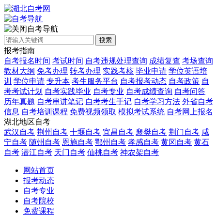
自考导航
搜索
报考指南
自考报名时间
考试时间
自考违规处理查询
成绩复查
考场查询
教材大纲
免考办理
转考办理
实践考核
毕业申请
学位英语培
训
学位申请
专升本
考生服务平台
自考报考动态
自考政策
自
考考试计划
自考实践毕业
自考专业
自考成绩查询
自考问答
历年真题
自考串讲笔记
自考考生手记
自考学习方法
外省自考
信息
自考培训课程
免费视频领取
模拟考试系统
自考网上报名
湖北地区自考
武汉自考
荆州自考
十堰自考
宜昌自考
襄樊自考
荆门自考
咸
宁自考
随州自考
恩施自考
鄂州自考
孝感自考
黄冈自考
黄石
自考
潜江自考
天门自考
仙桃自考
神农架自考
网站首页
报考动态
自考专业
自考院校
免费课程