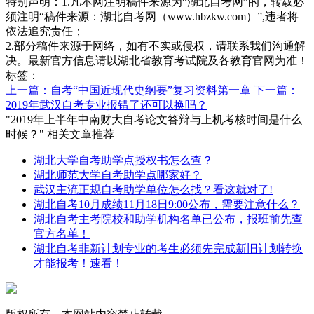
特别声明：1.凡本网注明稿件来源为“湖北自考网”的，转载必
须注明“稿件来源：湖北自考网（www.hbzkw.com）”,违者将
依法追究责任；
2.部分稿件来源于网络，如有不实或侵权，请联系我们沟通解
决。最新官方信息请以湖北省教育考试院及各教育官网为准！
标签：
上一篇：自考“中国近现代史纲要”复习资料第一章
下一篇：
2019年武汉自考专业报错了还可以换吗？
"2019年上半年中南财大自考论文答辩与上机考核时间是什么
时候？" 相关文章推荐
湖北大学自考助学点授权书怎么查？
湖北师范大学自考助学点哪家好？
武汉主流正规自考助学单位怎么找？看这就对了!
湖北自考10月成绩11月18日9:00公布，需要注意什么？
湖北自考主考院校和助学机构名单已公布，报班前先查
官方名单！
湖北自考非新计划专业的考生必须先完成新旧计划转换
才能报考！速看！