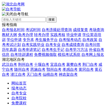
自考导航
搜索
报考指南
自考报名时间
考试时间
自考违规处理查询
成绩复查
考场查询
教材大纲
免考办理
转考办理
实践考核
毕业申请
学位英语培
训
学位申请
专升本
考生服务平台
自考报考动态
自考政策
自
考考试计划
自考实践毕业
自考专业
自考成绩查询
自考问答
历年真题
自考串讲笔记
自考考生手记
自考学习方法
外省自考
信息
自考培训课程
免费视频领取
模拟考试系统
自考网上报名
湖北地区自考
武汉自考
荆州自考
十堰自考
宜昌自考
襄樊自考
荆门自考
咸
宁自考
随州自考
恩施自考
鄂州自考
孝感自考
黄冈自考
黄石
自考
潜江自考
天门自考
仙桃自考
神农架自考
网站首页
报考动态
自考专业
自考院校
免费课程