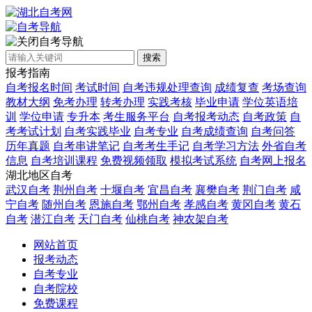
自考导航
搜索
报考指南
自考报名时间
考试时间
自考违规处理查询
成绩复查
考场查询
教材大纲
免考办理
转考办理
实践考核
毕业申请
学位英语培
训
学位申请
专升本
考生服务平台
自考报考动态
自考政策
自
考考试计划
自考实践毕业
自考专业
自考成绩查询
自考问答
历年真题
自考串讲笔记
自考考生手记
自考学习方法
外省自考
信息
自考培训课程
免费视频领取
模拟考试系统
自考网上报名
湖北地区自考
武汉自考
荆州自考
十堰自考
宜昌自考
襄樊自考
荆门自考
咸
宁自考
随州自考
恩施自考
鄂州自考
孝感自考
黄冈自考
黄石
自考
潜江自考
天门自考
仙桃自考
神农架自考
网站首页
报考动态
自考专业
自考院校
免费课程