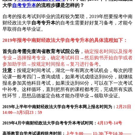
大学
自考专升本
的流程步骤是怎样的？
自考的报名考试到毕业的流程较为繁琐，2019年想要报考中南
财经政法大学
自考专升本
的自考生需要好好复习备考，才能今
早取得自考毕业证。
2019年报考中南财经政法大学自考专升本的具体流程如下：
首先自考需先
查询省教育考试院公告
，
确定报名时间以及报考
专业→选择报考专业，确定考试科目→然后购书开始自学或者
参加助学班→按规定时间报名→复习进行备考
。
注意：
按规定时间考试，湖北一年有两次考试机会，每次的理
论课一般考四门→查询成绩，如果考试成绩达到60分，就继续
报名参加其他科目考试，如果没达到60分，可以在下一次考试
中补考。这样循环，直到把所有的课程都考完，完成所有实践
性环节，思想品德鉴定合格才能办理毕业→领取毕业证。
2019年上半年中南财经政法大学自考专升本网上报名时间为：
2月21日
14:00—3
月5日23：59
2019年4月中南财经政法大学自考专升本考试时间：
4
月13号-14号
高等教育
自学考试
课程统考时间：
上午 9:00—— 11:30;下午14:30——