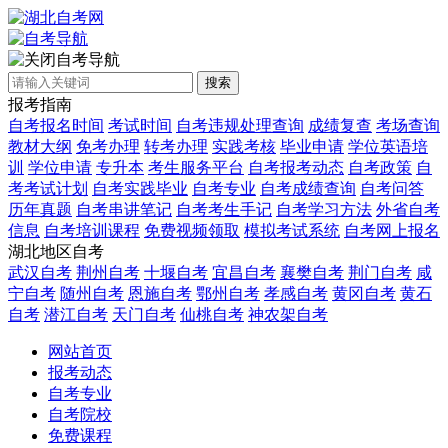
自考导航
搜索
报考指南
自考报名时间
考试时间
自考违规处理查询
成绩复查
考场查询
教材大纲
免考办理
转考办理
实践考核
毕业申请
学位英语培
训
学位申请
专升本
考生服务平台
自考报考动态
自考政策
自
考考试计划
自考实践毕业
自考专业
自考成绩查询
自考问答
历年真题
自考串讲笔记
自考考生手记
自考学习方法
外省自考
信息
自考培训课程
免费视频领取
模拟考试系统
自考网上报名
湖北地区自考
武汉自考
荆州自考
十堰自考
宜昌自考
襄樊自考
荆门自考
咸
宁自考
随州自考
恩施自考
鄂州自考
孝感自考
黄冈自考
黄石
自考
潜江自考
天门自考
仙桃自考
神农架自考
网站首页
报考动态
自考专业
自考院校
免费课程