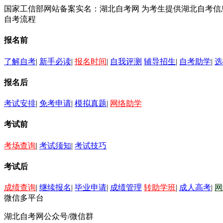
国家工信部网站备案实名：湖北自考网 为考生提供湖北自考
自考流程
报名前
了解自考
|
新手必读
|
报名时间
|
自我评测
辅导招生
|
自考助学
|
选
报名后
考试安排
|
免考申请
|
模拟真题
|
网络助学
考试前
考场查询
|
考试须知
|
考试技巧
考试后
成绩查询
|
继续报名
|
毕业申请
|
成绩管理
转助学班
|
成人高考
|
网
微信多平台
湖北自考网公众号/微信群