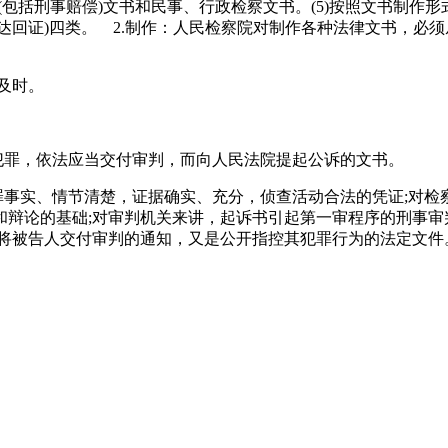
包括刑事赔偿)文书和民事、行政检察文书。(5)按照文书制作形
送达回证)四类。 2.制作：人民检察院对制作各种法律文书，
案及时。
犯罪，依法应当交付审判，而向人民法院提起公诉的文书。
罪事实、情节清楚，证据确实、充分，侦查活动合法的凭证;对
和辩论的基础;对审判机关来讲，起诉书引起第一审程序的刑事审
已将被告人交付审判的通知，又是公开指控其犯罪行为的法定文件