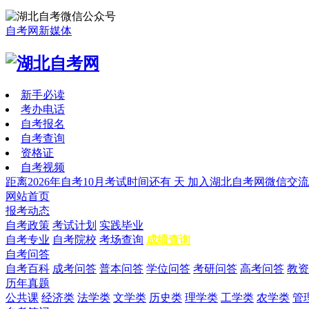
自考网新媒体
新手必读
考办电话
自考报名
自考查询
资格证
自考视频
距离2026年自考10月考试时间还有
天
加入湖北自考网微信交流
网站首页
报考动态
自考政策
考试计划
实践毕业
自考专业
自考院校
考场查询
成绩查询
自考问答
自考百科
成考问答
普本问答
学位问答
考研问答
高考问答
教资
历年真题
公共课
经济类
法学类
文学类
历史类
理学类
工学类
农学类
管