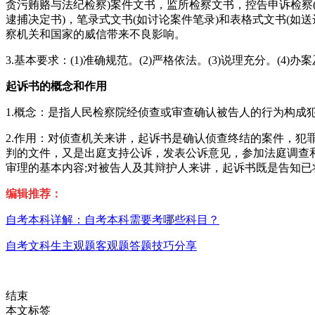
贪污贿赂与法纪检察)案件文书，监所检察文书，控告申诉检察(
逮捕决定书)，笔录式文书(如讨论案件笔录)和表格式文书(如
察机关和国家的威信带来不良影响。
3.基本要求：(1)准确规范。(2)严格依法。(3)说理充分。(4)办
起诉书的概念和作用
1.概念：是指人民检察院经侦查或审查确认被告人的行为构成
2.作用：对侦查机关来讲，起诉书是确认侦查终结的案件，犯
判的文件，又是出庭支持公诉，发表公诉意见，参加法庭调查
审理的基本内容;对被告人及其辩护人来讲，起诉书既是告知
编辑推荐：
自考本科详解：自考本科需要考哪些科目？
自考文科生主观题客观题答题技巧分享
结束
本文标签