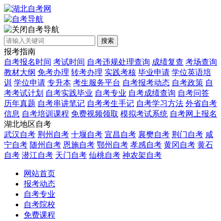
自考导航
搜索
报考指南
自考报名时间
考试时间
自考违规处理查询
成绩复查
考场查询
教材大纲
免考办理
转考办理
实践考核
毕业申请
学位英语培
训
学位申请
专升本
考生服务平台
自考报考动态
自考政策
自
考考试计划
自考实践毕业
自考专业
自考成绩查询
自考问答
历年真题
自考串讲笔记
自考考生手记
自考学习方法
外省自考
信息
自考培训课程
免费视频领取
模拟考试系统
自考网上报名
湖北地区自考
武汉自考
荆州自考
十堰自考
宜昌自考
襄樊自考
荆门自考
咸
宁自考
随州自考
恩施自考
鄂州自考
孝感自考
黄冈自考
黄石
自考
潜江自考
天门自考
仙桃自考
神农架自考
网站首页
报考动态
自考专业
自考院校
免费课程