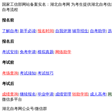
国家工信部网站备案实名：湖北自考网 为考生提供湖北自考
自考流程
报名前
了解自考
|
新手必读
|
报名时间
|
自我评测
辅导招生
|
自考助学
|
选
报名后
考试安排
|
免考申请
|
模拟真题
|
网络助学
考试前
考场查询
|
考试须知
|
考试技巧
考试后
成绩查询
|
继续报名
|
毕业申请
|
成绩管理
转助学班
|
成人高考
|
网
微信多平台
湖北自考网公众号/微信群