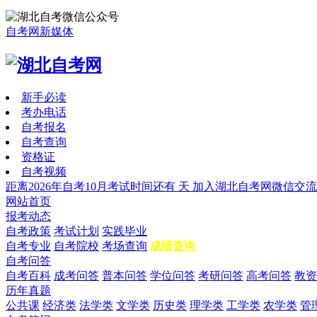
自考网新媒体
新手必读
考办电话
自考报名
自考查询
资格证
自考视频
距离2026年自考10月考试时间还有
天
加入湖北自考网微信交流
网站首页
报考动态
自考政策
考试计划
实践毕业
自考专业
自考院校
考场查询
成绩查询
自考问答
自考百科
成考问答
普本问答
学位问答
考研问答
高考问答
教资
历年真题
公共课
经济类
法学类
文学类
历史类
理学类
工学类
农学类
管