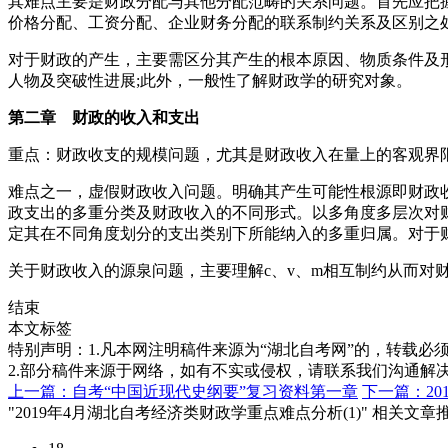
其难点主要是财政分配与其他分配范畴的关系问题。首先应把
价格分配、工资分配、企业财务分配的联系制约关系及区别之
对于财政的产生，主要需区分其产生的根本原因、物质条件及形
人物及突破性进展;此外，一般性了解财政学的研究对象。
第二章 财政的收入和支出
重点：财政收支的规模问题，尤其是财政收入在量上的客观界
难点之一，虚假财政收入问题。明确其产生可能性根源即财政
政支出的多重分类及财政收入的不同形式。以多角度多层次对
定其在不同角度划分的支出类别下所能纳入的多重归属。对于
关于财政收入的源泉问题，主要理解c、v、m相互制约从而对
结束
本文标签
特别声明：1.凡本网注明稿件来源为“湖北自考网”的，转载必须注明
2.部分稿件来源于网络，如有不实或侵权，请联系我们沟通解
上一篇：自考“中国近现代史纲要”复习资料第一章
下一篇：20
"2019年4月湖北自考经济类财政学重点难点分析(1)" 相关文章