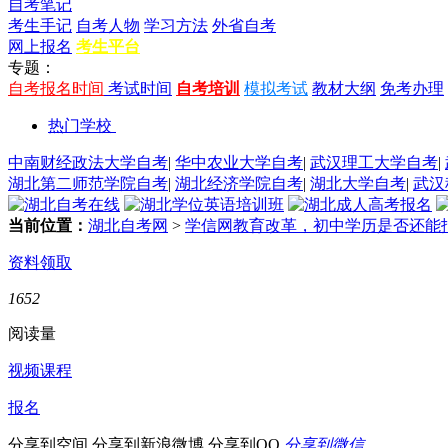
自考笔记
考生手记
自考人物
学习方法
外省自考
网上报名
考生平台
专题：
自考报名时间
考试时间
自考培训
模拟考试
教材大纲
免考办理
热门学校
中南财经政法大学自考
|
华中农业大学自考
|
武汉理工大学自考
|
湖北第二师范学院自考
|
湖北经济学院自考
|
湖北大学自考
|
武汉
当前位置：
湖北自考网
>
学信网教育改革，初中学历是否还能
资料领取
1652
阅读量
视频课程
报名
分享到空间
分享到新浪微博
分享到QQ
分享到微信