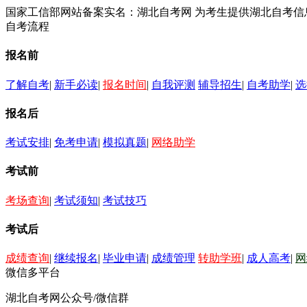
国家工信部网站备案实名：湖北自考网 为考生提供湖北自考
自考流程
报名前
了解自考
|
新手必读
|
报名时间
|
自我评测
辅导招生
|
自考助学
|
选
报名后
考试安排
|
免考申请
|
模拟真题
|
网络助学
考试前
考场查询
|
考试须知
|
考试技巧
考试后
成绩查询
|
继续报名
|
毕业申请
|
成绩管理
转助学班
|
成人高考
|
网
微信多平台
湖北自考网公众号/微信群