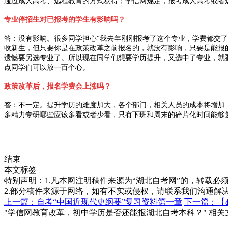
通过成人高考、远程教育的方式获得；学信网规定，报考成人高考或者
专业停招生对已报考的学生有影响吗？
答：没有影响。很多同学担心“我去年刚刚报考了这个专业，学费都交了
收新生，但只要你是在政策改革之前报名的，就没有影响，只要是能报
遗憾要另选专业了。所以现在同学们想要学历提升，又选中了专业，就要
点同学们可以放一百个心。
政策改革后，报名学费会上涨吗？
答：不一定。提升学历的难度加大，各个部门，相关人员的成本将增加
多精力专研哪些应该多看或者少看，只有下班和周末的碎片化时间能够
结束
本文标签
特别声明：1.凡本网注明稿件来源为“湖北自考网”的，转载必须注明
2.部分稿件来源于网络，如有不实或侵权，请联系我们沟通解
上一篇：自考“中国近现代史纲要”复习资料第一章
下一篇：【
"学信网教育改革，初中学历是否还能报湖北自考本科？" 相关