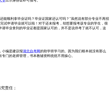
大专
出示身份证即可报考。
？还能顺利拿毕业证吗？毕业证国家还认可吗？”虽然说有部分专业不再招
考完试申请毕业就可以啦！对于还未报考，却想要报考该专业的学生，很
，申请毕业拿到的毕业证都是国家认可的，并不是说停考了就不认可，这
，小编是建议报
湖北自考网
的助学班学习的。因为我们根本就没有那么
有专门的老师管理，书本教辅资料统统不用操心。
追究责任；