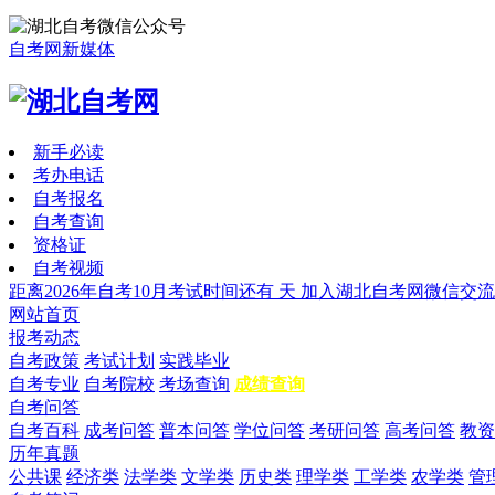
自考网新媒体
新手必读
考办电话
自考报名
自考查询
资格证
自考视频
距离2026年自考10月考试时间还有
天
加入湖北自考网微信交流
网站首页
报考动态
自考政策
考试计划
实践毕业
自考专业
自考院校
考场查询
成绩查询
自考问答
自考百科
成考问答
普本问答
学位问答
考研问答
高考问答
教资
历年真题
公共课
经济类
法学类
文学类
历史类
理学类
工学类
农学类
管