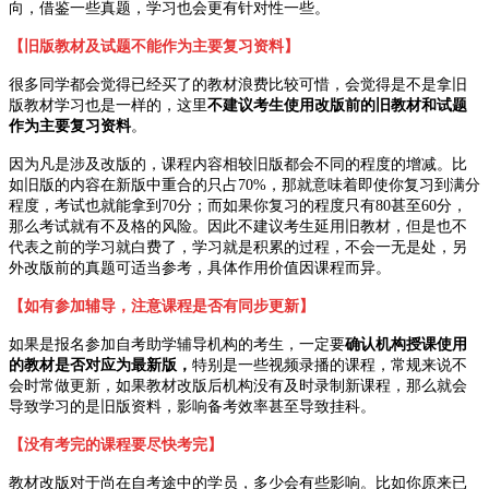
向，借鉴一些真题，学习也会更有针对性一些。
【旧版教材及试题不能作为主要复习资料】
很多同学都会觉得已经买了的教材浪费比较可惜，会觉得是不是拿旧
版教材学习也是一样的，这里
不建议考生使用改版前的旧教材和试题
作为主要复习资料
。
因为凡是涉及改版的，课程内容相较旧版都会不同的程度的增减。比
如旧版的内容在新版中重合的只占70%，那就意味着即使你复习到满分
程度，考试也就能拿到70分；而如果你复习的程度只有80甚至60分，
那么考试就有不及格的风险。因此不建议考生延用旧教材，但是也不
代表之前的学习就白费了，学习就是积累的过程，不会一无是处，另
外改版前的真题可适当参考，具体作用价值因课程而异。
【如有参加辅导，注意课程是否有同步更新】
如果是报名参加自考助学辅导机构的考生，一定要
确认机构授课使用
的教材是否对应为最新版，
特别是一些视频录播的课程，常规来说不
会时常做更新，如果教材改版后机构没有及时录制新课程，那么就会
导致学习的是旧版资料，影响备考效率甚至导致挂科。
【没有考完的课程要尽快考完】
教材改版对于尚在自考途中的学员，多少会有些影响。比如你原来已