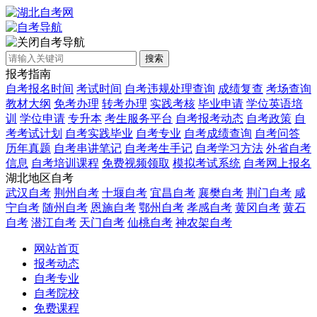
自考导航
搜索
报考指南
自考报名时间
考试时间
自考违规处理查询
成绩复查
考场查询
教材大纲
免考办理
转考办理
实践考核
毕业申请
学位英语培
训
学位申请
专升本
考生服务平台
自考报考动态
自考政策
自
考考试计划
自考实践毕业
自考专业
自考成绩查询
自考问答
历年真题
自考串讲笔记
自考考生手记
自考学习方法
外省自考
信息
自考培训课程
免费视频领取
模拟考试系统
自考网上报名
湖北地区自考
武汉自考
荆州自考
十堰自考
宜昌自考
襄樊自考
荆门自考
咸
宁自考
随州自考
恩施自考
鄂州自考
孝感自考
黄冈自考
黄石
自考
潜江自考
天门自考
仙桃自考
神农架自考
网站首页
报考动态
自考专业
自考院校
免费课程