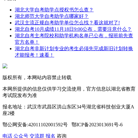
湖北大学自考助学点授权书怎么查？
湖北师范大学自考助学点哪家好？
武汉主流正规自考助学单位怎么找？看这就对了!
湖北自考10月成绩11月18日9:00公布，需要注意什么？
湖北自考主考院校和助学机构名单已公布，报班前先查
官方名单！
湖北自考非新计划专业的考生必须先完成新旧计划转换
才能报考！速看！
版权所有，本网站内容禁止转载
本网所提供的信息仅供学习交流使用，官方信息以湖北省教育
考试院发布为准
报名地址：武汉市武昌区洪山东区34号湖北省科技创业大厦A
座2楼
鄂公网安备:42011102001592号 鄂ICP备2023013691号-6
电话
公众号
交流群
报名
咨询