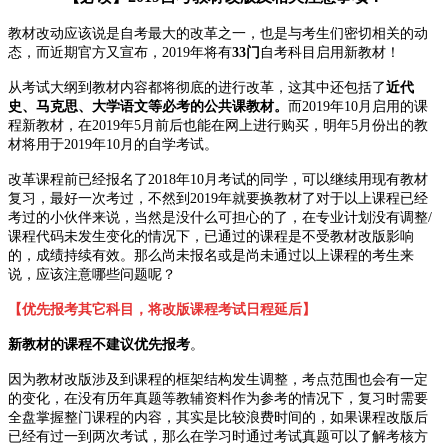
教材改动应该说是自考最大的改革之一，也是与考生们密切相关的动
态，而近期官方又宣布，2019年将有
33门
自考科目启用新教材！
从考试大纲到教材内容都将彻底的进行改革，这其中还包括了
近代
史、马克思、大学语文等必考的公共课教材。
而2019年10月启用的课
程新教材，在2019年5月前后也能在网上进行购买，明年5月份出的教
材将用于2019年10月的自学考试。
改革课程前已经报名了2018年10月考试的同学，可以继续用现有教材
复习，最好一次考过，不然到2019年就要换教材了对于以上课程已经
考过的小伙伴来说，当然是没什么可担心的了，在专业计划没有调整/
课程代码未发生变化的情况下，已通过的课程是不受教材改版影响
的，成绩持续有效。那么尚未报名或是尚未通过以上课程的考生来
说，应该注意哪些问题呢？
【优先报考其它科目，将改版课程考试日程延后】
新教材的课程不建议优先报考
。
因为教材改版涉及到课程的框架结构发生调整，考点范围也会有一定
的变化，在没有历年真题等教辅资料作为参考的情况下，复习时需要
全盘掌握整门课程的内容，其实是比较浪费时间的，如果课程改版后
已经有过一到两次考试，那么在学习时通过考试真题可以了解考核方