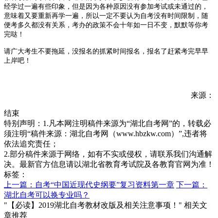
经学过一遍有些印象，但是因为各种原因没有参加考试或未通过的，
意味着又要重新再学一遍，所以一定不要认为自考没有时间限制，随
便考多久都没有关系，考办的政策不会十年如一日不变，默默等你考
完哒！
请广大考生不要拖延，没报名的抓紧时间报名，报名了赶紧考完早早
上岸吧！
来源：
结束
特别声明：1.凡本网注明稿件来源为“湖北自考网”的，转载必
须注明“稿件来源：湖北自考网（www.hbzkw.com）”,违者将
依法追究责任；
2.部分稿件来源于网络，如有不实或侵权，请联系我们沟通解
决。最新官方信息请以湖北省教育考试院及各教育官网为准！
标签：
上一篇：自考“中国近现代史纲要”复习资料第一章
下一篇：
湖北自考可以换专业吗？
"【必读】2019湖北自考教材改版及相关注意事项！" 相关文
章推荐