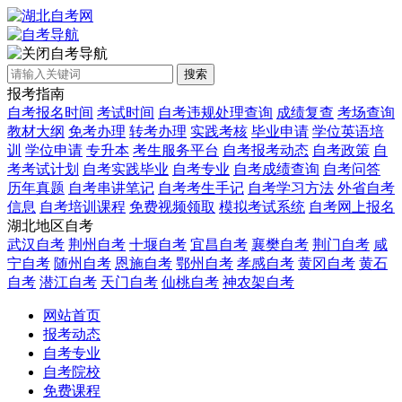
自考导航
搜索
报考指南
自考报名时间
考试时间
自考违规处理查询
成绩复查
考场查询
教材大纲
免考办理
转考办理
实践考核
毕业申请
学位英语培
训
学位申请
专升本
考生服务平台
自考报考动态
自考政策
自
考考试计划
自考实践毕业
自考专业
自考成绩查询
自考问答
历年真题
自考串讲笔记
自考考生手记
自考学习方法
外省自考
信息
自考培训课程
免费视频领取
模拟考试系统
自考网上报名
湖北地区自考
武汉自考
荆州自考
十堰自考
宜昌自考
襄樊自考
荆门自考
咸
宁自考
随州自考
恩施自考
鄂州自考
孝感自考
黄冈自考
黄石
自考
潜江自考
天门自考
仙桃自考
神农架自考
网站首页
报考动态
自考专业
自考院校
免费课程