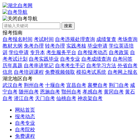
自考导航
搜索
报考指南
自考报名时间
考试时间
自考违规处理查询
成绩复查
考场查询
教材大纲
免考办理
转考办理
实践考核
毕业申请
学位英语培
训
学位申请
专升本
考生服务平台
自考报考动态
自考政策
自
考考试计划
自考实践毕业
自考专业
自考成绩查询
自考问答
历年真题
自考串讲笔记
自考考生手记
自考学习方法
外省自考
信息
自考培训课程
免费视频领取
模拟考试系统
自考网上报名
湖北地区自考
武汉自考
荆州自考
十堰自考
宜昌自考
襄樊自考
荆门自考
咸
宁自考
随州自考
恩施自考
鄂州自考
孝感自考
黄冈自考
黄石
自考
潜江自考
天门自考
仙桃自考
神农架自考
网站首页
报考动态
自考专业
自考院校
免费课程