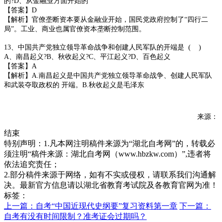
的?D、从金融业方面开始的
【答案】D
【解析】官僚垄断资本要从金融业开始，国民党政府控制了“四行二
局”。工业、商业也属官僚资本垄断控制范围。
13、中国共产党独立领导革命战争和创建人民军队的开端是 ( )
A、南昌起义?B、秋收起义?C、平江起义?D、百色起义
【答案】A
【解析】A.南昌起义是中国共产党独立领导革命战争、创建人民军队
和武装夺取政权的 开端。B.秋收起义是毛泽东
来源：
结束
特别声明：1.凡本网注明稿件来源为“湖北自考网”的，转载必
须注明“稿件来源：湖北自考网（www.hbzkw.com）”,违者将
依法追究责任；
2.部分稿件来源于网络，如有不实或侵权，请联系我们沟通解
决。最新官方信息请以湖北省教育考试院及各教育官网为准！
标签：
上一篇：自考“中国近现代史纲要”复习资料第一章
下一篇：
自考有没有时间限制？准考证会过期吗？