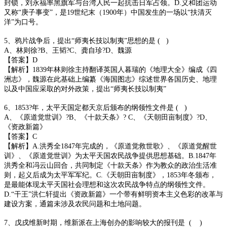
封锁，刘永福率黑旗军与台湾人民一起抗击日军占领。D.义和团运动
又称“庚子事变”，是19世纪末（1900年）中国发生的一场以“扶清灭
洋”为口号。
5、鸦片战争后，提出“师夷长技以制夷”思想的是 ( )
A、林则徐?B、王韬?C、龚自珍?D、魏源
【答案】D
【解析】1839年林则徐主持翻译英国人暮瑞的《地理大全》编成《四
洲志》，魏源在此基础上编纂《海国图志》综述世界各国历史、地理
以及中国应采取的对外政策，提出“师夷长技以制夷”
6、1853?年，太平天国定都天京后颁布的纲领性文件是 ( )
A、《原道觉世训》?B、《十款天条》? C、《天朝田亩制度》?D、
《资政新篇》
【答案】C
【解析】A.洪秀全1847年完成的，《原道觉救世歌》、《原道觉醒世
训》、《原道觉世训》为太平天国农民战争提供思想基础。B.1847年
洪秀全和冯云山回合，共同制定《十款天条》作为教众的政治生活准
则，起义后成为太平军军纪。C.《天朝田亩制度》，1853年冬颁布，
是最能体现太平天国社会理想和这次农民战争特点的纲领性文件。
D.“干王”洪仁轩提出《资政新篇》一个带有鲜明资本主义色彩的改革与
建设方案，通篇未涉及农民问题和土地问题。
7、戊戌维新时期，维新派在上海创办的影响较大的报刊是 ( )