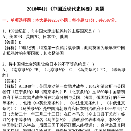
2018年4月《中国近现代史纲要》真题
一、单项选择题：本大题共?25?小题，每小题?2?分，共?50?分。
1、19?世纪初，向中国大肆走私鸦片的主要国家是 ( )
A、美国?B、英国?C、日本?D、俄国
【答案】B
【解析】19世纪初，特指第一次鸦片战争前，此间英国为最早来中国
走私鸦片的主要国家，其次是法国
2、将中国领土台湾割让给日本的不平等条约是 ( )
A、《南京条约》?B、《北京条约》 C、《马关条约》?D、《瑷珲条
约》
【答案】C
【解析】A.1840年，英国发动第一次鸦片战争，1842年清政府与英国
签订《江宁条约》即《南京条约》B.《北京条约》是1860年中国清朝
政府于第二次鸦片战争后在北京分别与英国、法国、俄国签订的不平
等条约，，包括《中英北京条约》、《中法北京条约》、《中俄北京
条约》C.《马关条约》是中国清朝政府和日本明治政府于1895年4月17
日（光绪二十一年三月二十三日）在日本马关（今山口县下关市）签
订的不平等条约，原名《马关新约》，清政府代表李鸿章、李经方。
中国割让辽东半岛（后因三国干涉还辽而未能得逞）、台湾岛及其附
属各岛屿、澎湖列岛给日本，赔偿日本2亿两白银。中国还增开沙市、