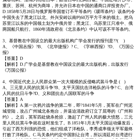
重庆、苏州、杭州为商埠，并允许日本在中国的通商口岸投资办厂。
D.1858年5月28日与俄罗斯帝国签订不平等条约《瑷珲条约》该条约令
中国失去了黑龙江以北、外兴安岭以南约60万平方千米的领土。把乌
苏里江以东的中国领土划为中俄共管；黑龙江、乌苏里江只准中、俄
两国船只航行。1860年清政府在《北京条约》中认可该不平等条约。
3、基督教在中国设立的最大出版机构广学会发行的报刊是??( )
A、《中国丛报》?B、《北华捷报》? C、《字林西报》?D、《万国公
报》
【答案】D
【解析】D.广学会是基督教在中国设立的最大出版机构，出版发行
《万国公报》
4、中国近代史上人民群众第一次大规模的反侵略武装斗争是 ( )
A、三元里人民的抗英斗争?B、太平天国抗击洋枪队的斗争? C、台湾
人民的抗日斗争?D、义和团抗击八国联军的斗争
【答案】A
【解析】A.第一次鸦片战争的第二年，即?1841年5月，英军在广州泥
城登陆，攻占广州城北各炮台，并逼迫清政府订立了屈辱的《广州和
约》。之后，英军四处烧杀抢掠，激起了广州人民的极大愤怒，三元
里人民抗英斗争就在这时发生了。B.1851年1月太平天国运动爆发后，
引起了西方列强的恐慌，他们组成了洋枪队，李秀成率领太平军最终
打败了洋枪队。C.马关条约约定中国割让台湾，所以清廷对台湾进行