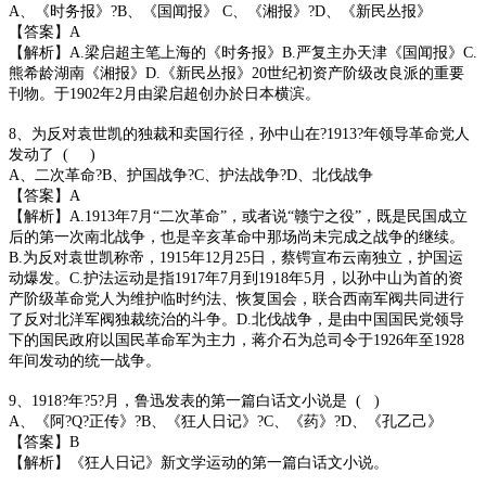
A、《时务报》?B、《国闻报》 C、《湘报》?D、《新民丛报》
【答案】A
【解析】A.梁启超主笔上海的《时务报》B.严复主办天津《国闻报》C.
熊希龄湖南《湘报》D.《新民丛报》20世纪初资产阶级改良派的重要
刊物。于1902年2月由梁启超创办於日本横滨。
8、为反对袁世凯的独裁和卖国行径，孙中山在?1913?年领导革命党人
发动了 ( )
A、二次革命?B、护国战争?C、护法战争?D、北伐战争
【答案】A
【解析】A.1913年7月“二次革命”，或者说“赣宁之役”，既是民国成立
后的第一次南北战争，也是辛亥革命中那场尚未完成之战争的继续。
B.为反对袁世凯称帝，1915年12月25日，蔡锷宣布云南独立，护国运
动爆发。C.护法运动是指1917年7月到1918年5月，以孙中山为首的资
产阶级革命党人为维护临时约法、恢复国会，联合西南军阀共同进行
了反对北洋军阀独裁统治的斗争。D.北伐战争，是由中国国民党领导
下的国民政府以国民革命军为主力，蒋介石为总司令于1926年至1928
年间发动的统一战争。
9、1918?年?5?月，鲁迅发表的第一篇白话文小说是 ( )
A、《阿?Q?正传》?B、《狂人日记》?C、《药》?D、《孔乙己》
【答案】B
【解析】《狂人日记》新文学运动的第一篇白话文小说。