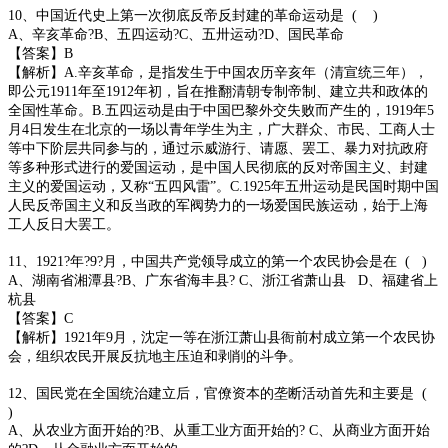
10、中国近代史上第一次彻底反帝反封建的革命运动是 ( )
A、辛亥革命?B、五四运动?C、五卅运动?D、国民革命
【答案】B
【解析】A.辛亥革命，是指发生于中国农历辛亥年（清宣统三年），
即公元1911年至1912年初，旨在推翻清朝专制帝制、建立共和政体的
全国性革命。B.五四运动是由于中国巴黎外交失败而产生的，1919年5
月4日发生在北京的一场以青年学生为主，广大群众、市民、工商人士
等中下阶层共同参与的，通过示威游行、请愿、罢工、暴力对抗政府
等多种形式进行的爱国运动，是中国人民彻底的反对帝国主义、封建
主义的爱国运动，又称“五四风雷”。C.1925年五卅运动是民国时期中国
人民反帝国主义和反当政的军阀势力的一场爱国民族运动，始于上海
工人反日大罢工。
11、1921?年?9?月，中国共产党领导成立的第一个农民协会是在 ( )
A、湖南省湘潭县?B、广东省海丰县? C、浙江省萧山县 D、福建省上
杭县
【答案】C
【解析】1921年9月，沈定一等在浙江萧山县衙前村成立第一个农民协
会，组织农民开展反抗地主压迫和剥削的斗争。
12、国民党在全国统治建立后，官僚资本的垄断活动首先和主要是 (
)
A、从农业方面开始的?B、从重工业方面开始的? C、从商业方面开始