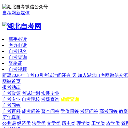
自考网新媒体
新手必读
考办电话
自考报名
自考查询
资格证
自考视频
距离2026年自考10月考试时间还有
天
加入湖北自考网微信交流
网站首页
报考动态
自考政策
考试计划
实践毕业
自考专业
自考院校
考场查询
成绩查询
自考问答
自考百科
成考问答
普本问答
学位问答
考研问答
高考问答
教资
历年真题
公共课
经济类
法学类
文学类
历史类
理学类
工学类
农学类
管