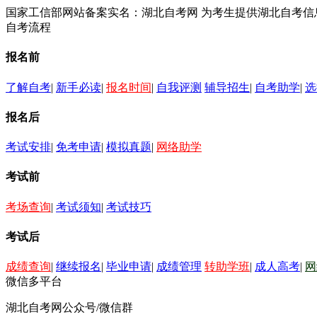
国家工信部网站备案实名：湖北自考网 为考生提供湖北自考
自考流程
报名前
了解自考
|
新手必读
|
报名时间
|
自我评测
辅导招生
|
自考助学
|
选
报名后
考试安排
|
免考申请
|
模拟真题
|
网络助学
考试前
考场查询
|
考试须知
|
考试技巧
考试后
成绩查询
|
继续报名
|
毕业申请
|
成绩管理
转助学班
|
成人高考
|
网
微信多平台
湖北自考网公众号/微信群