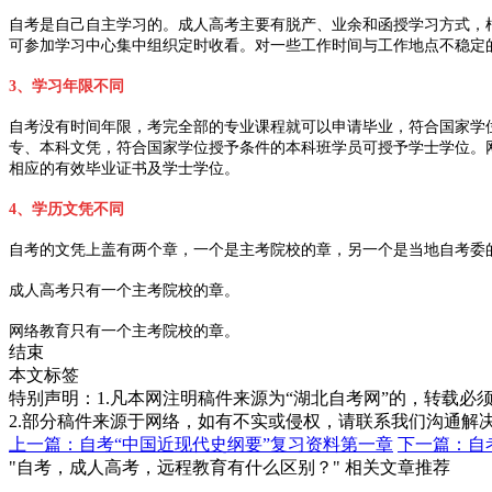
自考是自己自主学习的。成人高考主要有脱产、业余和函授学习方式，
可参加学习中心集中组织定时收看。对一些工作时间与工作地点不稳定
3、学习年限不同
自考没有时间年限，考完全部的专业课程就可以申请毕业，符合国家学位
专、本科文凭，符合国家学位授予条件的本科班学员可授予学士学位。网
相应的有效毕业证书及学士学位。
4、学历文凭不同
自考的文凭上盖有两个章，一个是主考院校的章，另一个是当地自考委
成人高考只有一个主考院校的章。
网络教育只有一个主考院校的章。
结束
本文标签
特别声明：1.凡本网注明稿件来源为“湖北自考网”的，转载必须注明
2.部分稿件来源于网络，如有不实或侵权，请联系我们沟通解
上一篇：自考“中国近现代史纲要”复习资料第一章
下一篇：自
"自考，成人高考，远程教育有什么区别？" 相关文章推荐