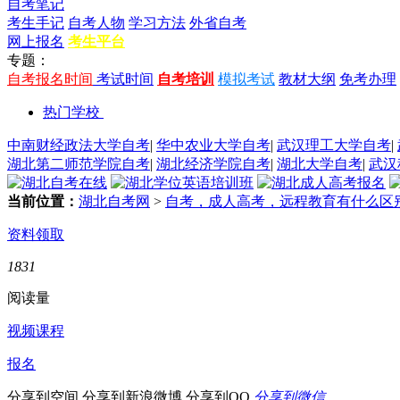
自考笔记
考生手记
自考人物
学习方法
外省自考
网上报名
考生平台
专题：
自考报名时间
考试时间
自考培训
模拟考试
教材大纲
免考办理
热门学校
中南财经政法大学自考
|
华中农业大学自考
|
武汉理工大学自考
|
湖北第二师范学院自考
|
湖北经济学院自考
|
湖北大学自考
|
武汉
当前位置：
湖北自考网
>
自考，成人高考，远程教育有什么区
资料领取
1831
阅读量
视频课程
报名
分享到空间
分享到新浪微博
分享到QQ
分享到微信