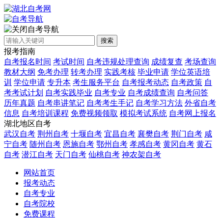
自考导航
搜索
报考指南
自考报名时间
考试时间
自考违规处理查询
成绩复查
考场查询
教材大纲
免考办理
转考办理
实践考核
毕业申请
学位英语培
训
学位申请
专升本
考生服务平台
自考报考动态
自考政策
自
考考试计划
自考实践毕业
自考专业
自考成绩查询
自考问答
历年真题
自考串讲笔记
自考考生手记
自考学习方法
外省自考
信息
自考培训课程
免费视频领取
模拟考试系统
自考网上报名
湖北地区自考
武汉自考
荆州自考
十堰自考
宜昌自考
襄樊自考
荆门自考
咸
宁自考
随州自考
恩施自考
鄂州自考
孝感自考
黄冈自考
黄石
自考
潜江自考
天门自考
仙桃自考
神农架自考
网站首页
报考动态
自考专业
自考院校
免费课程