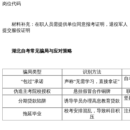
岗位代码
材料补充：在职人员需提供单位同意报考证明，退役军人
提交服役证明
湖北自考常见骗局与应对策略
骗局类型
识别方法
自
“包过”承诺
声称“无需学习，直接拿证”
伪造主考院校授权
悬挂假冒合作铜牌
坚
分期贷款陷阱
诱导学员办理高息教育贷款
校考安排混乱，导致科目积
注
拖延毕业
压