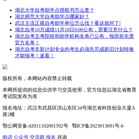
湖北大学自考助学点授权书怎么查？
湖北师范大学自考助学点哪家好？
武汉主流正规自考助学单位怎么找？看这就对了!
湖北自考10月成绩11月18日9:00公布，需要注意什么？
湖北自考主考院校和助学机构名单已公布，报班前先查
官方名单！
湖北自考非新计划专业的考生必须先完成新旧计划转换
才能报考！速看！
版权所有，本网站内容禁止转载
本网所提供的信息仅供学习交流使用，官方信息以湖北省教育
考试院发布为准
报名地址：武汉市武昌区洪山东区34号湖北省科技创业大厦A
座2楼
鄂公网安备:42011102001592号 鄂ICP备2023013691号-6
电话
公众号
交流群
报名
咨询