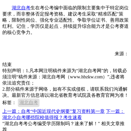
湖北自考
生在考公考编中面临的限制主要集中于特定岗位
要求，而非整体否定报考资格。建议考生采取"精准匹配"策
略，限制性岗位、强化专业适配性、争取学位证书、善用政策
红利。记住，学历仅是起点，持续提升综合能力才是公考赛道
的核心竞争力。
来源：
结束
特别声明：1.凡本网注明稿件来源为“湖北自考网”的，转载必
须注明“稿件来源：湖北自考网（www.hbzkw.com）”,违者将
依法追究责任；
2.部分稿件来源于网络，如有不实或侵权，请联系我们沟通解
决。最新官方信息请以湖北省教育考试院及各教育官网为准！
标签：
湖北自考
上一篇：自考“中国近现代史纲要”复习资料第一章
下一篇：
湖北小自考哪些院校值得报？考生速看
"湖北自考考公考编受学历限制吗？速来了解！" 相关文章推
荐