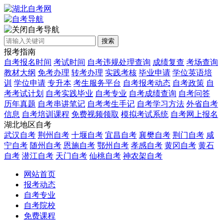
自考导航
搜索
报考指南
自考报名时间
考试时间
自考违规处理查询
成绩复查
考场查询
教材大纲
免考办理
转考办理
实践考核
毕业申请
学位英语培
训
学位申请
专升本
考生服务平台
自考报考动态
自考政策
自
考考试计划
自考实践毕业
自考专业
自考成绩查询
自考问答
历年真题
自考串讲笔记
自考考生手记
自考学习方法
外省自考
信息
自考培训课程
免费视频领取
模拟考试系统
自考网上报名
湖北地区自考
武汉自考
荆州自考
十堰自考
宜昌自考
襄樊自考
荆门自考
咸
宁自考
随州自考
恩施自考
鄂州自考
孝感自考
黄冈自考
黄石
自考
潜江自考
天门自考
仙桃自考
神农架自考
网站首页
报考动态
自考专业
自考院校
免费课程