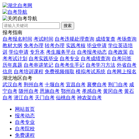
自考导航
搜索
报考指南
自考报名时间
考试时间
自考违规处理查询
成绩复查
考场查询
教材大纲
免考办理
转考办理
实践考核
毕业申请
学位英语培
训
学位申请
专升本
考生服务平台
自考报考动态
自考政策
自
考考试计划
自考实践毕业
自考专业
自考成绩查询
自考问答
历年真题
自考串讲笔记
自考考生手记
自考学习方法
外省自考
信息
自考培训课程
免费视频领取
模拟考试系统
自考网上报名
湖北地区自考
武汉自考
荆州自考
十堰自考
宜昌自考
襄樊自考
荆门自考
咸
宁自考
随州自考
恩施自考
鄂州自考
孝感自考
黄冈自考
黄石
自考
潜江自考
天门自考
仙桃自考
神农架自考
网站首页
报考动态
自考专业
自考院校
免费课程