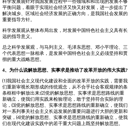
科学发展观针对我国发展过程中一些领域和和出现的发展不够
平衡问题，着眼于实现社会经济又快又好发展，进一步提出了
解决城乡、区域社会经济发展的正确方向，是我国社会发展的
重要指导方针。
科学发展观从整体布局出发，对发展中国特色社会主义具有长
远的指导意义。
总之科学发展观，与马列主义、毛泽东思想、邓小平理论、三
个代表思想一脉相承，是发展中国特色社会主义必须坚持和贯
彻的重大战略思想。
4、为什么说解放思想、实事求是推动了改革开放的伟大实践?
⑴我国社会主义现代化建设和全面的改革开放的实践，需要我
们重新审视长期形成的传统观念，从不合乎社会客观规律的条
条框框中解放出来;⑵党的解放思想、实事求是思想路线的重
新确立，使我们用实践来检验理论，敢于坚持符合实际的理
论，⑶党的解放思想、实事求是思想路线的重新确立，使我们
对一系列事关社会主义长远发展的重要问题进行大胆的更新和
突破，⑷党的解放思想、实事求是思想路线的重新确立，使我
们在现代化建设实践中的若干重大问题上既坚持解放思想。