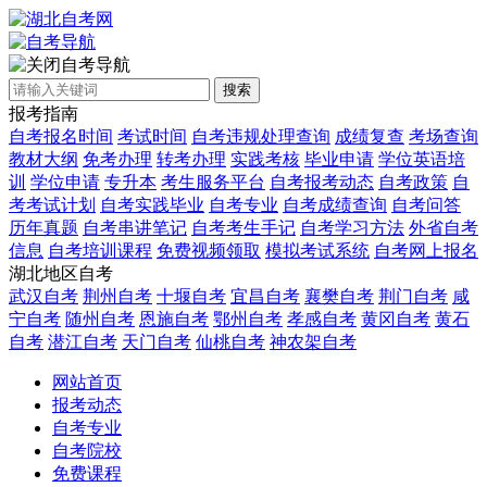
自考导航
搜索
报考指南
自考报名时间
考试时间
自考违规处理查询
成绩复查
考场查询
教材大纲
免考办理
转考办理
实践考核
毕业申请
学位英语培
训
学位申请
专升本
考生服务平台
自考报考动态
自考政策
自
考考试计划
自考实践毕业
自考专业
自考成绩查询
自考问答
历年真题
自考串讲笔记
自考考生手记
自考学习方法
外省自考
信息
自考培训课程
免费视频领取
模拟考试系统
自考网上报名
湖北地区自考
武汉自考
荆州自考
十堰自考
宜昌自考
襄樊自考
荆门自考
咸
宁自考
随州自考
恩施自考
鄂州自考
孝感自考
黄冈自考
黄石
自考
潜江自考
天门自考
仙桃自考
神农架自考
网站首页
报考动态
自考专业
自考院校
免费课程