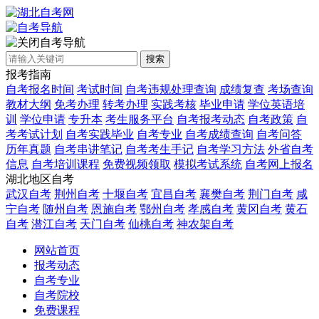
自考导航
搜索
报考指南
自考报名时间
考试时间
自考违规处理查询
成绩复查
考场查询
教材大纲
免考办理
转考办理
实践考核
毕业申请
学位英语培
训
学位申请
专升本
考生服务平台
自考报考动态
自考政策
自
考考试计划
自考实践毕业
自考专业
自考成绩查询
自考问答
历年真题
自考串讲笔记
自考考生手记
自考学习方法
外省自考
信息
自考培训课程
免费视频领取
模拟考试系统
自考网上报名
湖北地区自考
武汉自考
荆州自考
十堰自考
宜昌自考
襄樊自考
荆门自考
咸
宁自考
随州自考
恩施自考
鄂州自考
孝感自考
黄冈自考
黄石
自考
潜江自考
天门自考
仙桃自考
神农架自考
网站首页
报考动态
自考专业
自考院校
免费课程