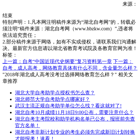
来源：
结束
特别声明：1.凡本网注明稿件来源为“湖北自考网”的，转载必
须注明“稿件来源：湖北自考网（www.hbzkw.com）”,违者将
依法追究责任；
2.部分稿件来源于网络，如有不实或侵权，请联系我们沟通解
决。最新官方信息请以湖北省教育考试院及各教育官网为准！
标签：
上一篇：自考“中国近现代史纲要”复习资料第一章
下一篇：
自考，成人高考，网络教育具体有什么不同，含金量怎么样？
"2018年湖北成人高考没考过选择网络教育怎么样？" 相关文
章推荐
湖北大学自考助学点授权书怎么查？
湖北师范大学自考助学点哪家好？
武汉主流正规自考助学单位怎么找？看这就对了!
湖北自考10月成绩11月18日9:00公布，需要注意什么？
湖北自考主考院校和助学机构名单已公布，报班前先查
官方名单！
湖北自考非新计划专业的考生必须先完成新旧计划转换
才能报考！速看！