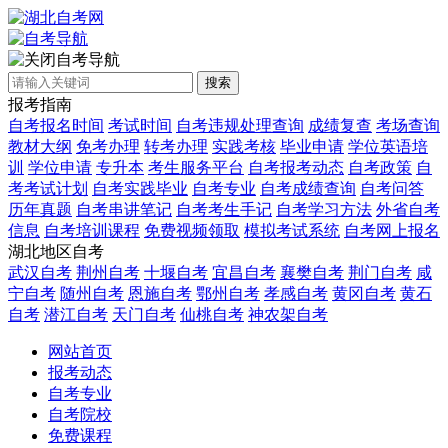
自考导航
搜索
报考指南
自考报名时间
考试时间
自考违规处理查询
成绩复查
考场查询
教材大纲
免考办理
转考办理
实践考核
毕业申请
学位英语培
训
学位申请
专升本
考生服务平台
自考报考动态
自考政策
自
考考试计划
自考实践毕业
自考专业
自考成绩查询
自考问答
历年真题
自考串讲笔记
自考考生手记
自考学习方法
外省自考
信息
自考培训课程
免费视频领取
模拟考试系统
自考网上报名
湖北地区自考
武汉自考
荆州自考
十堰自考
宜昌自考
襄樊自考
荆门自考
咸
宁自考
随州自考
恩施自考
鄂州自考
孝感自考
黄冈自考
黄石
自考
潜江自考
天门自考
仙桃自考
神农架自考
网站首页
报考动态
自考专业
自考院校
免费课程