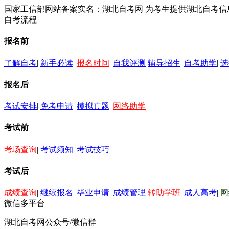
国家工信部网站备案实名：湖北自考网 为考生提供湖北自考
自考流程
报名前
了解自考
|
新手必读
|
报名时间
|
自我评测
辅导招生
|
自考助学
|
选
报名后
考试安排
|
免考申请
|
模拟真题
|
网络助学
考试前
考场查询
|
考试须知
|
考试技巧
考试后
成绩查询
|
继续报名
|
毕业申请
|
成绩管理
转助学班
|
成人高考
|
网
微信多平台
湖北自考网公众号/微信群