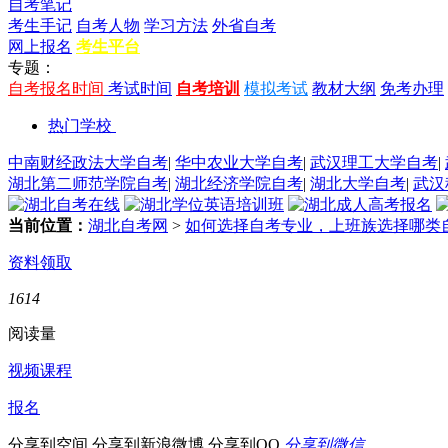
自考笔记
考生手记
自考人物
学习方法
外省自考
网上报名
考生平台
专题：
自考报名时间
考试时间
自考培训
模拟考试
教材大纲
免考办理
热门学校
中南财经政法大学自考
|
华中农业大学自考
|
武汉理工大学自考
|
湖北第二师范学院自考
|
湖北经济学院自考
|
湖北大学自考
|
武汉
当前位置：
湖北自考网
>
如何选择自考专业，上班族选择哪类
资料领取
1614
阅读量
视频课程
报名
分享到空间
分享到新浪微博
分享到QQ
分享到微信