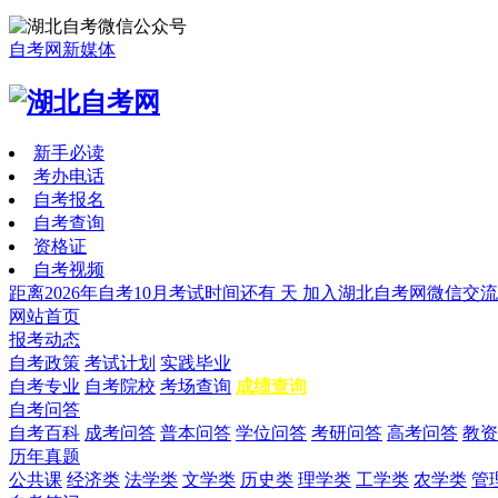
自考网新媒体
新手必读
考办电话
自考报名
自考查询
资格证
自考视频
距离2026年自考10月考试时间还有
天
加入湖北自考网微信交流
网站首页
报考动态
自考政策
考试计划
实践毕业
自考专业
自考院校
考场查询
成绩查询
自考问答
自考百科
成考问答
普本问答
学位问答
考研问答
高考问答
教资
历年真题
公共课
经济类
法学类
文学类
历史类
理学类
工学类
农学类
管