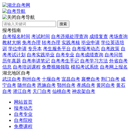
自考导航
搜索
报考指南
自考报名时间
考试时间
自考违规处理查询
成绩复查
考场查询
教材大纲
免考办理
转考办理
实践考核
毕业申请
学位英语培
训
学位申请
专升本
考生服务平台
自考报考动态
自考政策
自
考考试计划
自考实践毕业
自考专业
自考成绩查询
自考问答
历年真题
自考串讲笔记
自考考生手记
自考学习方法
外省自考
信息
自考培训课程
免费视频领取
模拟考试系统
自考网上报名
湖北地区自考
武汉自考
荆州自考
十堰自考
宜昌自考
襄樊自考
荆门自考
咸
宁自考
随州自考
恩施自考
鄂州自考
孝感自考
黄冈自考
黄石
自考
潜江自考
天门自考
仙桃自考
神农架自考
网站首页
报考动态
自考专业
自考院校
免费课程