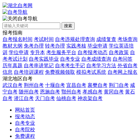
自考导航
搜索
报考指南
自考报名时间
考试时间
自考违规处理查询
成绩复查
考场查询
教材大纲
免考办理
转考办理
实践考核
毕业申请
学位英语培
训
学位申请
专升本
考生服务平台
自考报考动态
自考政策
自
考考试计划
自考实践毕业
自考专业
自考成绩查询
自考问答
历年真题
自考串讲笔记
自考考生手记
自考学习方法
外省自考
信息
自考培训课程
免费视频领取
模拟考试系统
自考网上报名
湖北地区自考
武汉自考
荆州自考
十堰自考
宜昌自考
襄樊自考
荆门自考
咸
宁自考
随州自考
恩施自考
鄂州自考
孝感自考
黄冈自考
黄石
自考
潜江自考
天门自考
仙桃自考
神农架自考
网站首页
报考动态
自考专业
自考院校
免费课程