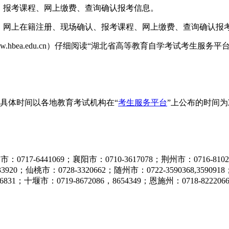
、报考课程、网上缴费、查询确认报考信息。
、网上在籍注册、现场确认、报考课程、网上缴费、查询确认报
w.hbea.edu.cn）仔细阅读“湖北省高等教育自学考试考生服务平
具体时间以各地教育考试机构在“
考生服务平台
”上公布的时间
7-6441069；襄阳市：0710-3617078；荆州市：0716-81021
233920；仙桃市：0728-3320662；随州市：0722-3590368,3590
6831；十堰市：0719-8672086，8654349；恩施州：0718-822206