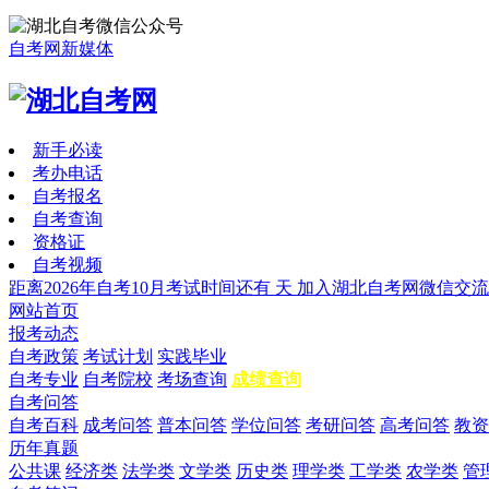
自考网新媒体
新手必读
考办电话
自考报名
自考查询
资格证
自考视频
距离2026年自考10月考试时间还有
天
加入湖北自考网微信交流
网站首页
报考动态
自考政策
考试计划
实践毕业
自考专业
自考院校
考场查询
成绩查询
自考问答
自考百科
成考问答
普本问答
学位问答
考研问答
高考问答
教资
历年真题
公共课
经济类
法学类
文学类
历史类
理学类
工学类
农学类
管