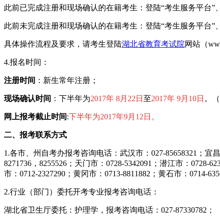
此前已完成注册和现场确认的在籍考生：登陆“考生服务平台”
此前未完成注册和现场确认的在籍考生：登陆“考生服务平台”
具体操作流程及要求，请考生登陆
湖北省教育考试院
网站（ww
4.报名时间：
注册时间
：新生常年注册；
现场确认时间
：下半年为
2017年 8月22日
至
2017年 9月10日
。（
网上报考截止时间
:
下半年
为2017年9月12日。
二、报考联系方式
1.各市、州自考办报考咨询电话：武汉市：027-85658321；宜昌市：071
8271736，8255526；天门市：0728-5342091；潜江市：0728-6
市：0712-2327290；黄冈市：0713-8811882；黄石市：0714-635
2.行业（部门）委托开考专业报考咨询电话：
湖北省卫生厅委托：护理学，报考咨询电话：027-87330782；