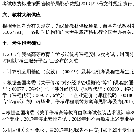
考试收费标准按照省物价局鄂价费规[2013]215号文件规定执行
六、教材大纲供应
根据全国考办有关规定，为保证教材供应质量，自学考试教材实
51867791）。各助学机构和广大考生应严格执行全国考办
七、考生报考须知
1. 2017年我省高等教育自学考试统考课程安排2次考试，时间分
时间以“考生服务平台”上公布的为准。
2. 计算机应用基础（实践）（00019）及其他机考课程在考
3. 根据全国考委《关于停考“对外经济管理概论”等7门课程的通知
码：00077，5学分）”、“涉外经济法（课程代码：00099，4
学（课程代码：00937，6学分）”“企业定价（课程代码：0
专业考试计划申请毕业。停考课程顶替方案详见鄂考委办[2015
4.根据全国考委《关于停考高等教育自学考试包装艺术设计等88个专业
4个专业，2017年停止安排考试，2019年起不再颁发上述
5.根据相关文件要求，自2017年起,我省不再安排如下20