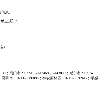
考信息。
台考生须知”。
为准）；
39；荆门市：0724－2447468，2443849；咸宁市：0715-
918；鄂州市：0711-3386085；神农架林区：0719-3336945；孝感
6。