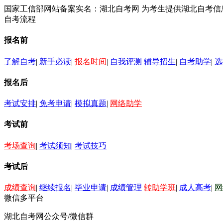
国家工信部网站备案实名：湖北自考网 为考生提供湖北自考
自考流程
报名前
了解自考
|
新手必读
|
报名时间
|
自我评测
辅导招生
|
自考助学
|
选
报名后
考试安排
|
免考申请
|
模拟真题
|
网络助学
考试前
考场查询
|
考试须知
|
考试技巧
考试后
成绩查询
|
继续报名
|
毕业申请
|
成绩管理
转助学班
|
成人高考
|
网
微信多平台
湖北自考网公众号/微信群