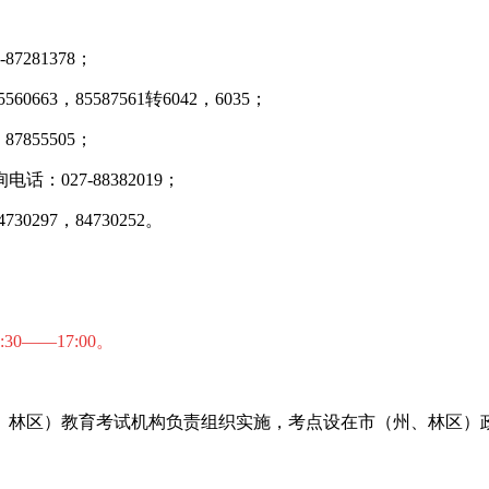
；
281378；
3，85587561转6042，6035；
855505；
27-88382019；
97，84730252。
:30——17:00。
、林区）教育考试机构负责组织实施，考点设在市（州、林区）