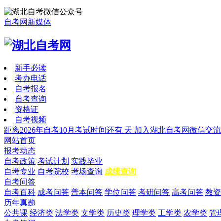
自考网新媒体
新手必读
考办电话
自考报名
自考查询
资格证
自考视频
距离2026年自考10月考试时间还有
天
加入湖北自考网微信交流
网站首页
报考动态
自考政策
考试计划
实践毕业
自考专业
自考院校
考场查询
成绩查询
自考问答
自考百科
成考问答
普本问答
学位问答
考研问答
高考问答
教资
历年真题
公共课
经济类
法学类
文学类
历史类
理学类
工学类
农学类
管