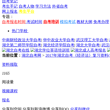
自考笔记
考生手记
自考人物
学习方法
外省自考
网上报名
考生平台
专题：
自考报名时间
考试时间
自考培训
模拟考试
教材大纲
免考办理
热门学校
中南财经政法大学自考
|
华中农业大学自考
|
武汉理工大学自考
|
湖北第二师范学院自考
|
湖北经济学院自考
|
湖北大学自考
|
武汉
当前位置：
湖北自考网
>
2017年湖北自考《经济法》复习资料(3
资料领取
1165
阅读量
视频课程
报名
分享到空间
分享到新浪微博
分享到QQ
分享到微信