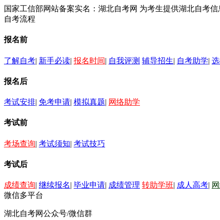
国家工信部网站备案实名：湖北自考网 为考生提供湖北自考
自考流程
报名前
了解自考
|
新手必读
|
报名时间
|
自我评测
辅导招生
|
自考助学
|
选
报名后
考试安排
|
免考申请
|
模拟真题
|
网络助学
考试前
考场查询
|
考试须知
|
考试技巧
考试后
成绩查询
|
继续报名
|
毕业申请
|
成绩管理
转助学班
|
成人高考
|
网
微信多平台
湖北自考网公众号/微信群