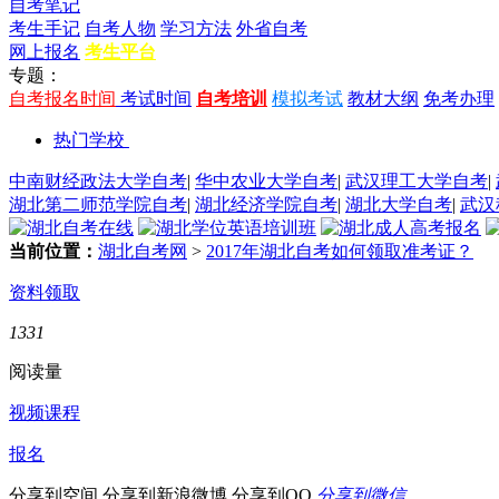
自考笔记
考生手记
自考人物
学习方法
外省自考
网上报名
考生平台
专题：
自考报名时间
考试时间
自考培训
模拟考试
教材大纲
免考办理
热门学校
中南财经政法大学自考
|
华中农业大学自考
|
武汉理工大学自考
|
湖北第二师范学院自考
|
湖北经济学院自考
|
湖北大学自考
|
武汉
当前位置：
湖北自考网
>
2017年湖北自考如何领取准考证？
资料领取
1331
阅读量
视频课程
报名
分享到空间
分享到新浪微博
分享到QQ
分享到微信