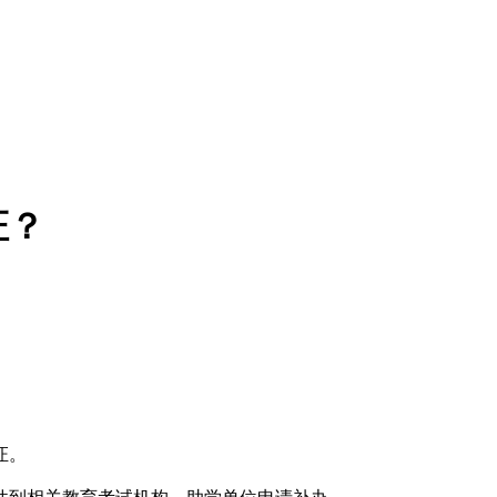
证？
证。