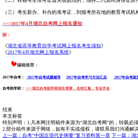
（二）在籍考生准考证遗失或损毁的，须持二代居民身份证原
（三）考生新办、补办的准考证，到报考所在地的教育考试机
>>>2017年4月湖
北自考网上报名通知
附：
《
湖北省高等教育自学考试网上报名考生须知
》
《
2017年4月湖北网上报名系统
》
编辑推荐：
2017年自考：
2017年自考试题辅导
2017年自考学习方法汇总
2017年自考
自考助学班
：
>>>湖北自考助学班招生简章，名校汇集，专业齐全
结束
本文标签
特别声明：1.凡本网注明稿件来源为“湖北自考网”的，转载必须注明
2.部分稿件来源于网络，如有不实或侵权，请联系我们沟通解
上一篇：自考“中国近现代史纲要”复习资料第一章
下一篇：湖