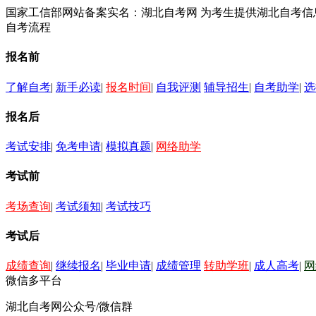
国家工信部网站备案实名：湖北自考网 为考生提供湖北自考
自考流程
报名前
了解自考
|
新手必读
|
报名时间
|
自我评测
辅导招生
|
自考助学
|
选
报名后
考试安排
|
免考申请
|
模拟真题
|
网络助学
考试前
考场查询
|
考试须知
|
考试技巧
考试后
成绩查询
|
继续报名
|
毕业申请
|
成绩管理
转助学班
|
成人高考
|
网
微信多平台
湖北自考网公众号/微信群