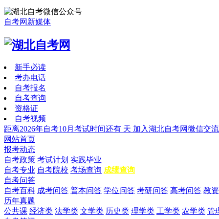
自考网新媒体
新手必读
考办电话
自考报名
自考查询
资格证
自考视频
距离2026年自考10月考试时间还有
天
加入湖北自考网微信交流
网站首页
报考动态
自考政策
考试计划
实践毕业
自考专业
自考院校
考场查询
成绩查询
自考问答
自考百科
成考问答
普本问答
学位问答
考研问答
高考问答
教资
历年真题
公共课
经济类
法学类
文学类
历史类
理学类
工学类
农学类
管