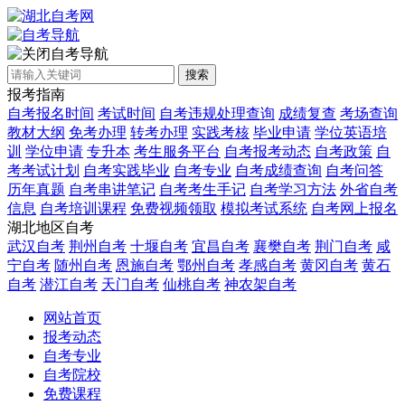
自考导航
搜索
报考指南
自考报名时间
考试时间
自考违规处理查询
成绩复查
考场查询
教材大纲
免考办理
转考办理
实践考核
毕业申请
学位英语培
训
学位申请
专升本
考生服务平台
自考报考动态
自考政策
自
考考试计划
自考实践毕业
自考专业
自考成绩查询
自考问答
历年真题
自考串讲笔记
自考考生手记
自考学习方法
外省自考
信息
自考培训课程
免费视频领取
模拟考试系统
自考网上报名
湖北地区自考
武汉自考
荆州自考
十堰自考
宜昌自考
襄樊自考
荆门自考
咸
宁自考
随州自考
恩施自考
鄂州自考
孝感自考
黄冈自考
黄石
自考
潜江自考
天门自考
仙桃自考
神农架自考
网站首页
报考动态
自考专业
自考院校
免费课程