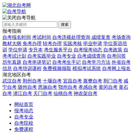
自考导航
搜索
报考指南
自考报名时间
考试时间
自考违规处理查询
成绩复查
考场查询
教材大纲
免考办理
转考办理
实践考核
毕业申请
学位英语培
训
学位申请
专升本
考生服务平台
自考报考动态
自考政策
自
考考试计划
自考实践毕业
自考专业
自考成绩查询
自考问答
历年真题
自考串讲笔记
自考考生手记
自考学习方法
外省自考
信息
自考培训课程
免费视频领取
模拟考试系统
自考网上报名
湖北地区自考
武汉自考
荆州自考
十堰自考
宜昌自考
襄樊自考
荆门自考
咸
宁自考
随州自考
恩施自考
鄂州自考
孝感自考
黄冈自考
黄石
自考
潜江自考
天门自考
仙桃自考
神农架自考
网站首页
报考动态
自考专业
自考院校
免费课程