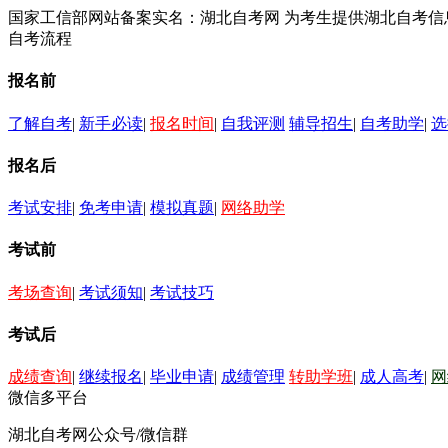
国家工信部网站备案实名：湖北自考网 为考生提供湖北自考
自考流程
报名前
了解自考
|
新手必读
|
报名时间
|
自我评测
辅导招生
|
自考助学
|
选
报名后
考试安排
|
免考申请
|
模拟真题
|
网络助学
考试前
考场查询
|
考试须知
|
考试技巧
考试后
成绩查询
|
继续报名
|
毕业申请
|
成绩管理
转助学班
|
成人高考
|
网
微信多平台
湖北自考网公众号/微信群