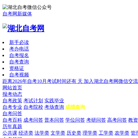
自考网新媒体
新手必读
考办电话
自考报名
自考查询
资格证
自考视频
距离2026年自考10月考试时间还有
天
加入湖北自考网微信交流
网站首页
报考动态
自考政策
考试计划
实践毕业
自考专业
自考院校
考场查询
成绩查询
自考问答
自考百科
成考问答
普本问答
学位问答
考研问答
高考问答
教资
历年真题
公共课
经济类
法学类
文学类
历史类
理学类
工学类
农学类
管