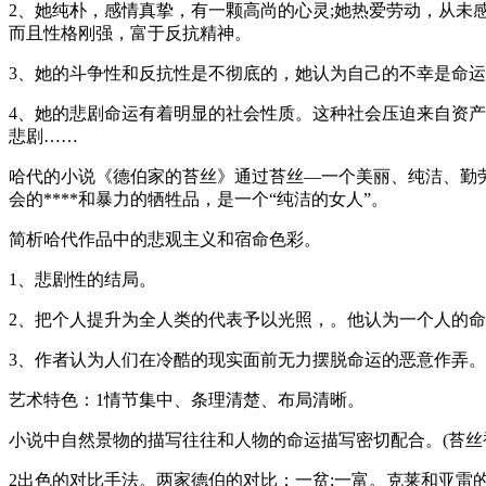
2、她纯朴，感情真挚，有一颗高尚的心灵;她热爱劳动，从
而且性格刚强，富于反抗精神。
3、她的斗争性和反抗性是不彻底的，她认为自己的不幸是命
4、她的悲剧命运有着明显的社会性质。这种社会压迫来自资
悲剧……
哈代的小说《德伯家的苔丝》通过苔丝―一个美丽、纯洁、勤
会的****和暴力的牺牲品，是一个“纯洁的女人”。
简析哈代作品中的悲观主义和宿命色彩。
1、悲剧性的结局。
2、把个人提升为全人类的代表予以光照，。他认为一个人的命
3、作者认为人们在冷酷的现实面前无力摆脱命运的恶意作弄。
艺术特色：1情节集中、条理清楚、布局清晰。
小说中自然景物的描写往往和人物的命运描写密切配合。(苔丝
2出色的对比手法。两家德伯的对比：一贫;一富。克莱和亚雷