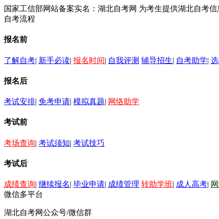
国家工信部网站备案实名：湖北自考网 为考生提供湖北自考
自考流程
报名前
了解自考
|
新手必读
|
报名时间
|
自我评测
辅导招生
|
自考助学
|
选
报名后
考试安排
|
免考申请
|
模拟真题
|
网络助学
考试前
考场查询
|
考试须知
|
考试技巧
考试后
成绩查询
|
继续报名
|
毕业申请
|
成绩管理
转助学班
|
成人高考
|
网
微信多平台
湖北自考网公众号/微信群