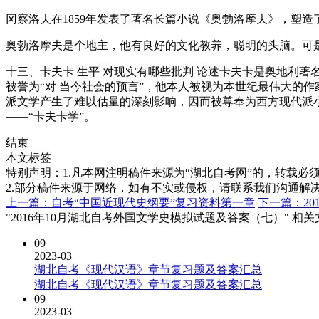
冈察洛夫在1859年发表了著名长篇小说《奥勃洛摩夫》，塑造
奥勃洛摩夫是个地主，他有良好的文化教养，聪明的头脑。可
十三、卡夫卡 生平 对现实有哪些批判 论述卡夫卡是奥地利
被誉为“对 当今社会的预言”，他本人被视为本世纪最伟大的
派文学产生了难以估量的深刻影响，因而被尊奉为西方现代派小
——“卡夫卡学”。
结束
本文标签
特别声明：1.凡本网注明稿件来源为“湖北自考网”的，转载必须注明
2.部分稿件来源于网络，如有不实或侵权，请联系我们沟通解
上一篇：自考“中国近现代史纲要”复习资料第一章
下一篇：2
"2016年10月湖北自考外国文学史模拟试题及答案（七）" 相
09
2023-03
湖北自考《现代汉语》章节复习题及答案汇总
湖北自考《现代汉语》章节复习题及答案汇总
09
2023-03