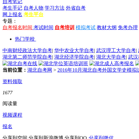
自考笔记
考生手记
自考人物
学习方法
外省自考
网上报名
考生平台
专题：
自考报名时间
考试时间
自考培训
模拟考试
教材大纲
免考办理
热门学校
中南财经政法大学自考
|
华中农业大学自考
|
武汉理工大学自考
|
湖北第二师范学院自考
|
湖北经济学院自考
|
湖北大学自考
|
武汉
当前位置：
湖北自考网
>
2016年10月湖北自考外国文学史模
资料领取
1677
阅读量
视频课程
报名
分享到空间
分享到新浪微博
分享到QQ
分享到微信