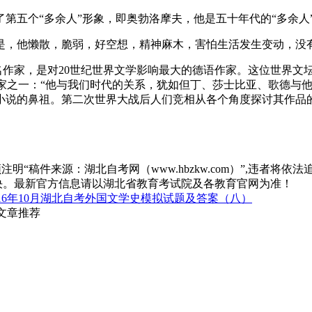
了第五个“多余人”形象，即奥勃洛摩夫，他是五十年代的“多余人
是，他懒散，脆弱，好空想，精神麻木，害怕生活发生变动，没
著名作家，是对20世纪世界文学影响最大的德语作家。这位世界
作家之一：“他与我们时代的关系，犹如但丁、莎士比亚、歌德与他
说的鼻祖。第二次世界大战后人们竞相从各个角度探讨其作品的
“稿件来源：湖北自考网（www.hbzkw.com）”,违者将依法
决。最新官方信息请以湖北省教育考试院及各教育官网为准！
016年10月湖北自考外国文学史模拟试题及答案（八）
关文章推荐