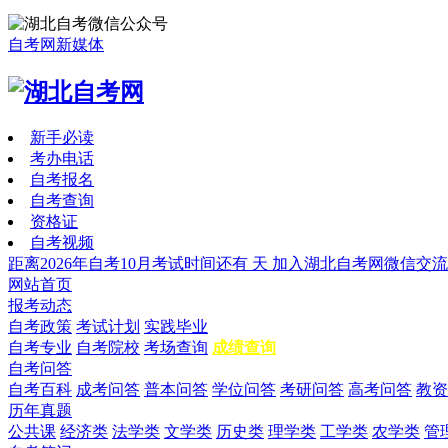
自考网新媒体
新手必读
考办电话
自考报名
自考查询
资格证
自考视频
距离2026年自考10月考试时间还有
天
加入湖北自考网微信交流
网站首页
报考动态
自考政策
考试计划
实践毕业
自考专业
自考院校
考场查询
成绩查询
自考问答
自考百科
成考问答
普本问答
学位问答
考研问答
高考问答
教资
历年真题
公共课
经济类
法学类
文学类
历史类
理学类
工学类
农学类
管