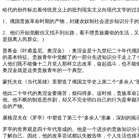
哈代的创作标志着传统意义上的批判现实主义向现代文学的过渡十
1、俄国贵族革命时期的产物，封建农奴制社会进步知识分子
2、他们开始觉醒但又找不到出路，看不惯贵族庸俗的生活，又
是脱离人民群众。)
普希金《叶甫盖尼。奥涅金》：奥涅金是十九世纪二十年代俄国
的基本特征。贵族青年中觉醒了的一部分先进知识分子走上了
人他们既不能像十二月党人那样立志改革，奋起战斗，也不能
奥涅金就是这类贵族青年的一个典型。
蒙托夫在《当代英雄》里塑造了俄国文学史上第二个“多余人”
他比二十年代的奥涅金要痛苦，烦闷得多。这时候，贵族革命
他。他不断的制造恶作剧，却又不完全明白自己的行为是卑鄙
会的产物。
屠格涅夫在《罗亭》中塑造了第三个“多余人”形象，深刻的揭
罗亭的世界观是四十年代形成的。他是一个进步的贵族知识分
了解自己。因此，他的改革尝试都以失败告终，个人生活也很不