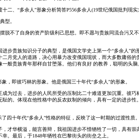
二、“多余人”形象分析简答P556多余人(19世纪俄国批判现
的典型。
摆脱不了自身的资产阶级利己思想。即不愿与贵族同流合污又不能
进步贵族知识分子的典型，是俄国文学史上第一个“多余人”的
十二月党人的道路，决心用暴力改变俄国现状，而大多数庸俗的贵
像一般贵族青年那样自甘堕落。他们有良好 的教养，聪明的头脑
形象，即彼巧林的形象。他是俄国三十年代“多余人”的形象。
正成为过去，进步的人民所受的压制比二十难道更加沉重。彼巧林
无耻的。体现在他性格中的反农奴制的倾向，具有一定的进步性。
示了四十年代“多余人”性格的特征，反映了这一时期的过渡性质
子，才华横溢，能言善辩，我祖国进步不惜牺牲了一切，具有崇高
幸。最后，于1848年牺牲在巴黎街头的街垒之上。