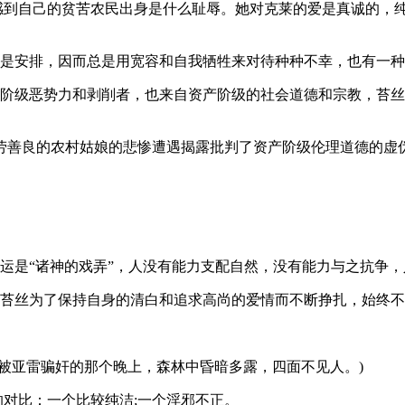
未感到自己的贫苦农民出身是什么耻辱。她对克莱的爱是真诚的，
运是安排，因而总是用宽容和自我牺牲来对待种种不幸，也有一
产阶级恶势力和剥削者，也来自资产阶级的社会道德和宗教，苔
劳善良的农村姑娘的悲惨遭遇揭露批判了资产阶级伦理道德的虚
运是“诸神的戏弄”，人没有能力支配自然，没有能力与之抗争
苔丝为了保持自身的清白和追求高尚的爱情而不断挣扎，始终不
被亚雷骗奸的那个晚上，森林中昏暗多露，四面不见人。)
的对比：一个比较纯洁;一个淫邪不正。