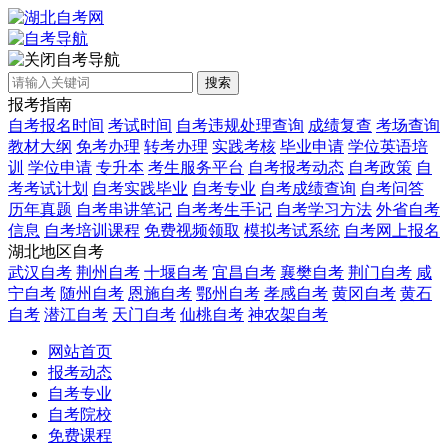
自考导航
搜索
报考指南
自考报名时间
考试时间
自考违规处理查询
成绩复查
考场查询
教材大纲
免考办理
转考办理
实践考核
毕业申请
学位英语培
训
学位申请
专升本
考生服务平台
自考报考动态
自考政策
自
考考试计划
自考实践毕业
自考专业
自考成绩查询
自考问答
历年真题
自考串讲笔记
自考考生手记
自考学习方法
外省自考
信息
自考培训课程
免费视频领取
模拟考试系统
自考网上报名
湖北地区自考
武汉自考
荆州自考
十堰自考
宜昌自考
襄樊自考
荆门自考
咸
宁自考
随州自考
恩施自考
鄂州自考
孝感自考
黄冈自考
黄石
自考
潜江自考
天门自考
仙桃自考
神农架自考
网站首页
报考动态
自考专业
自考院校
免费课程