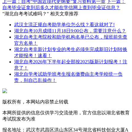
上一篇：自考“中国近现代史纲要”复习资料第一章
下一篇：
自考毕业证拿到后多久才能在学信网上查到毕业证信息？
"湖北自考考试难吗？" 相关文章推荐
武汉主流正规自考助学单位怎么找？看这就对了!
湖北自考10月成绩11月18日9:00公布，需要注意什么？
湖北自考主考院校和助学机构名单已公布，报班前先查
官方名单！
湖北自考非新计划专业的考生必须先完成新旧计划转换
才能报考！速看！
湖北自考2026年下半年起全部按2025版新计划报考！注
意了！
湖北自学考试助学班考生报名缴费由主考学校统一负
责，别自己乱操作！
版权所有，本网站内容禁止转载
本网所提供的信息仅供学习交流使用，官方信息以湖北省教育
考试院发布为准
报名地址：武汉市武昌区洪山东区34号湖北省科技创业大厦A