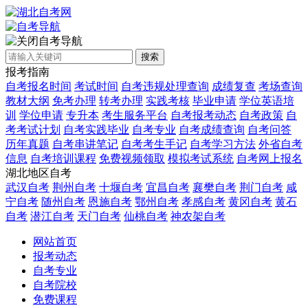
自考导航
搜索
报考指南
自考报名时间
考试时间
自考违规处理查询
成绩复查
考场查询
教材大纲
免考办理
转考办理
实践考核
毕业申请
学位英语培
训
学位申请
专升本
考生服务平台
自考报考动态
自考政策
自
考考试计划
自考实践毕业
自考专业
自考成绩查询
自考问答
历年真题
自考串讲笔记
自考考生手记
自考学习方法
外省自考
信息
自考培训课程
免费视频领取
模拟考试系统
自考网上报名
湖北地区自考
武汉自考
荆州自考
十堰自考
宜昌自考
襄樊自考
荆门自考
咸
宁自考
随州自考
恩施自考
鄂州自考
孝感自考
黄冈自考
黄石
自考
潜江自考
天门自考
仙桃自考
神农架自考
网站首页
报考动态
自考专业
自考院校
免费课程