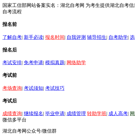
国家工信部网站备案实名：湖北自考网 为考生提供湖北自考
自考流程
报名前
了解自考
|
新手必读
|
报名时间
|
自我评测
辅导招生
|
自考助学
|
选
报名后
考试安排
|
免考申请
|
模拟真题
|
网络助学
考试前
考场查询
|
考试须知
|
考试技巧
考试后
成绩查询
|
继续报名
|
毕业申请
|
成绩管理
转助学班
|
成人高考
|
网
微信多平台
湖北自考网公众号/微信群