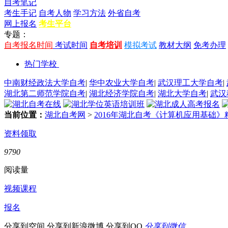
自考笔记
考生手记
自考人物
学习方法
外省自考
网上报名
考生平台
专题：
自考报名时间
考试时间
自考培训
模拟考试
教材大纲
免考办理
热门学校
中南财经政法大学自考
|
华中农业大学自考
|
武汉理工大学自考
|
湖北第二师范学院自考
|
湖北经济学院自考
|
湖北大学自考
|
武汉
当前位置：
湖北自考网
>
2016年湖北自考《计算机应用基础》精
资料领取
9790
阅读量
视频课程
报名
分享到空间
分享到新浪微博
分享到QQ
分享到微信