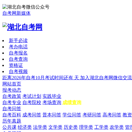
自考网新媒体
新手必读
考办电话
自考报名
自考查询
资格证
自考视频
距离2026年自考10月考试时间还有
天
加入湖北自考网微信交流
网站首页
报考动态
自考政策
考试计划
实践毕业
自考专业
自考院校
考场查询
成绩查询
自考问答
自考百科
成考问答
普本问答
学位问答
考研问答
高考问答
教资
历年真题
公共课
经济类
法学类
文学类
历史类
理学类
工学类
农学类
管