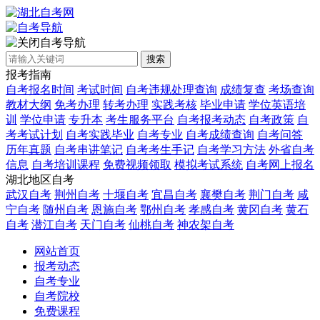
自考导航
搜索
报考指南
自考报名时间
考试时间
自考违规处理查询
成绩复查
考场查询
教材大纲
免考办理
转考办理
实践考核
毕业申请
学位英语培
训
学位申请
专升本
考生服务平台
自考报考动态
自考政策
自
考考试计划
自考实践毕业
自考专业
自考成绩查询
自考问答
历年真题
自考串讲笔记
自考考生手记
自考学习方法
外省自考
信息
自考培训课程
免费视频领取
模拟考试系统
自考网上报名
湖北地区自考
武汉自考
荆州自考
十堰自考
宜昌自考
襄樊自考
荆门自考
咸
宁自考
随州自考
恩施自考
鄂州自考
孝感自考
黄冈自考
黄石
自考
潜江自考
天门自考
仙桃自考
神农架自考
网站首页
报考动态
自考专业
自考院校
免费课程