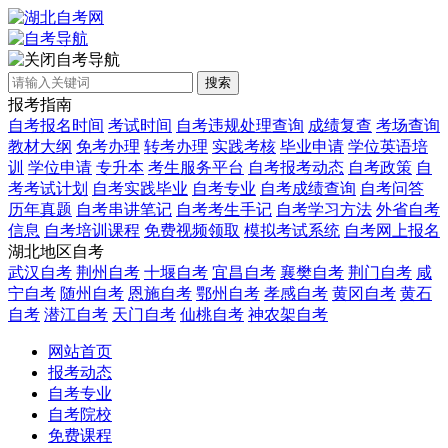
自考导航
搜索
报考指南
自考报名时间
考试时间
自考违规处理查询
成绩复查
考场查询
教材大纲
免考办理
转考办理
实践考核
毕业申请
学位英语培
训
学位申请
专升本
考生服务平台
自考报考动态
自考政策
自
考考试计划
自考实践毕业
自考专业
自考成绩查询
自考问答
历年真题
自考串讲笔记
自考考生手记
自考学习方法
外省自考
信息
自考培训课程
免费视频领取
模拟考试系统
自考网上报名
湖北地区自考
武汉自考
荆州自考
十堰自考
宜昌自考
襄樊自考
荆门自考
咸
宁自考
随州自考
恩施自考
鄂州自考
孝感自考
黄冈自考
黄石
自考
潜江自考
天门自考
仙桃自考
神农架自考
网站首页
报考动态
自考专业
自考院校
免费课程