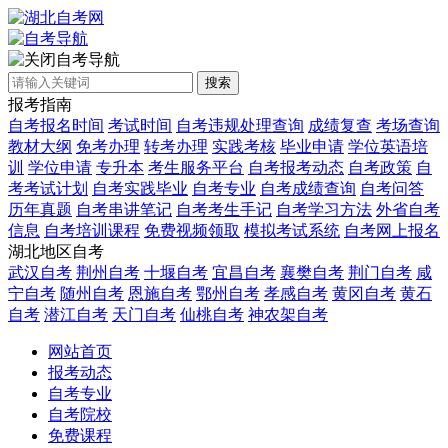
自考导航
搜索
报考指南
自考报名时间
考试时间
自考违规处理查询
成绩复查
考场查询
教材大纲
免考办理
转考办理
实践考核
毕业申请
学位英语培
训
学位申请
专升本
考生服务平台
自考报考动态
自考政策
自
考考试计划
自考实践毕业
自考专业
自考成绩查询
自考问答
历年真题
自考串讲笔记
自考考生手记
自考学习方法
外省自考
信息
自考培训课程
免费视频领取
模拟考试系统
自考网上报名
湖北地区自考
武汉自考
荆州自考
十堰自考
宜昌自考
襄樊自考
荆门自考
咸
宁自考
随州自考
恩施自考
鄂州自考
孝感自考
黄冈自考
黄石
自考
潜江自考
天门自考
仙桃自考
神农架自考
网站首页
报考动态
自考专业
自考院校
免费课程