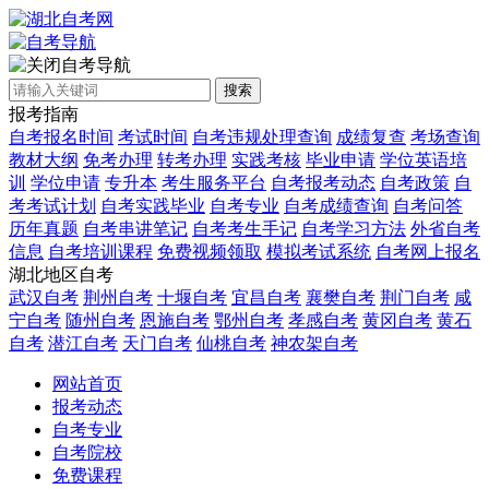
自考导航
搜索
报考指南
自考报名时间
考试时间
自考违规处理查询
成绩复查
考场查询
教材大纲
免考办理
转考办理
实践考核
毕业申请
学位英语培
训
学位申请
专升本
考生服务平台
自考报考动态
自考政策
自
考考试计划
自考实践毕业
自考专业
自考成绩查询
自考问答
历年真题
自考串讲笔记
自考考生手记
自考学习方法
外省自考
信息
自考培训课程
免费视频领取
模拟考试系统
自考网上报名
湖北地区自考
武汉自考
荆州自考
十堰自考
宜昌自考
襄樊自考
荆门自考
咸
宁自考
随州自考
恩施自考
鄂州自考
孝感自考
黄冈自考
黄石
自考
潜江自考
天门自考
仙桃自考
神农架自考
网站首页
报考动态
自考专业
自考院校
免费课程