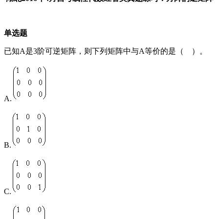
单选题
已知A是3阶可逆矩阵，则下列矩阵中与A等价的是（ ）。
A.
B.
C.