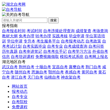
自考导航
搜索
报考指南
自考报名时间
考试时间
自考违规处理查询
成绩复查
考场查询
教材大纲
免考办理
转考办理
实践考核
毕业申请
学位英语培
训
学位申请
专升本
考生服务平台
自考报考动态
自考政策
自
考考试计划
自考实践毕业
自考专业
自考成绩查询
自考问答
历年真题
自考串讲笔记
自考考生手记
自考学习方法
外省自考
信息
自考培训课程
免费视频领取
模拟考试系统
自考网上报名
湖北地区自考
武汉自考
荆州自考
十堰自考
宜昌自考
襄樊自考
荆门自考
咸
宁自考
随州自考
恩施自考
鄂州自考
孝感自考
黄冈自考
黄石
自考
潜江自考
天门自考
仙桃自考
神农架自考
网站首页
报考动态
自考专业
自考院校
免费课程