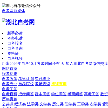
自考网新媒体
新手必读
考办电话
自考报名
自考查询
资格证
自考视频
距离2026年自考10月考试时间还有
天
加入湖北自考网微信交流
网站首页
报考动态
自考政策
考试计划
实践毕业
自考专业
自考院校
考场查询
成绩查询
自考问答
自考百科
成考问答
普本问答
学位问答
考研问答
高考问答
教资
历年真题
公共课
经济类
法学类
文学类
历史类
理学类
工学类
农学类
管