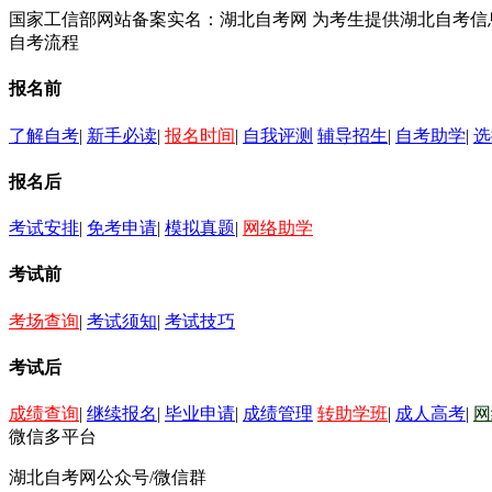
国家工信部网站备案实名：湖北自考网 为考生提供湖北自考
自考流程
报名前
了解自考
|
新手必读
|
报名时间
|
自我评测
辅导招生
|
自考助学
|
选
报名后
考试安排
|
免考申请
|
模拟真题
|
网络助学
考试前
考场查询
|
考试须知
|
考试技巧
考试后
成绩查询
|
继续报名
|
毕业申请
|
成绩管理
转助学班
|
成人高考
|
网
微信多平台
湖北自考网公众号/微信群