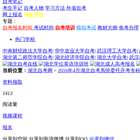
自考笔记
考生手记
自考人物
学习方法
外省自考
网上报名
考生平台
专题：
自考报名时间
考试时间
自考培训
模拟考试
教材大纲
免考办理
热门学校
中南财经政法大学自考
|
华中农业大学自考
|
武汉理工大学自考
|
湖北第二师范学院自考
|
湖北经济学院自考
|
湖北大学自考
|
武汉
当前位置：
湖北自考网
>
2016年4月湖北自考系统委托开考专
资料领取
1413
阅读量
视频课程
报名
分享到空间
分享到新浪微博
分享到QQ
分享到微信