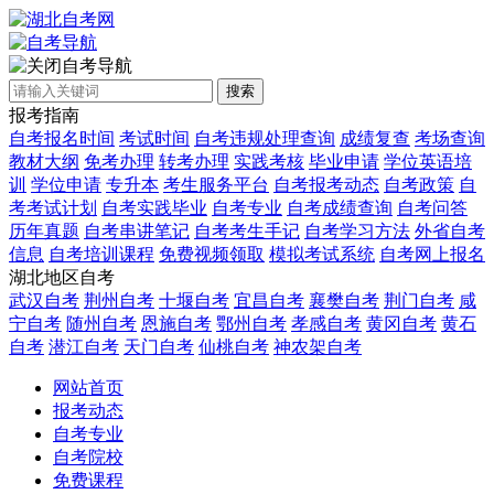
自考导航
搜索
报考指南
自考报名时间
考试时间
自考违规处理查询
成绩复查
考场查询
教材大纲
免考办理
转考办理
实践考核
毕业申请
学位英语培
训
学位申请
专升本
考生服务平台
自考报考动态
自考政策
自
考考试计划
自考实践毕业
自考专业
自考成绩查询
自考问答
历年真题
自考串讲笔记
自考考生手记
自考学习方法
外省自考
信息
自考培训课程
免费视频领取
模拟考试系统
自考网上报名
湖北地区自考
武汉自考
荆州自考
十堰自考
宜昌自考
襄樊自考
荆门自考
咸
宁自考
随州自考
恩施自考
鄂州自考
孝感自考
黄冈自考
黄石
自考
潜江自考
天门自考
仙桃自考
神农架自考
网站首页
报考动态
自考专业
自考院校
免费课程