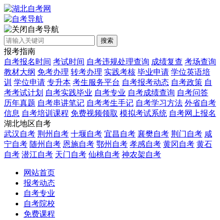
自考导航
搜索
报考指南
自考报名时间
考试时间
自考违规处理查询
成绩复查
考场查询
教材大纲
免考办理
转考办理
实践考核
毕业申请
学位英语培
训
学位申请
专升本
考生服务平台
自考报考动态
自考政策
自
考考试计划
自考实践毕业
自考专业
自考成绩查询
自考问答
历年真题
自考串讲笔记
自考考生手记
自考学习方法
外省自考
信息
自考培训课程
免费视频领取
模拟考试系统
自考网上报名
湖北地区自考
武汉自考
荆州自考
十堰自考
宜昌自考
襄樊自考
荆门自考
咸
宁自考
随州自考
恩施自考
鄂州自考
孝感自考
黄冈自考
黄石
自考
潜江自考
天门自考
仙桃自考
神农架自考
网站首页
报考动态
自考专业
自考院校
免费课程