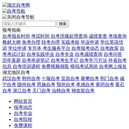
自考导航
搜索
报考指南
自考报名时间
考试时间
自考违规处理查询
成绩复查
考场查询
教材大纲
免考办理
转考办理
实践考核
毕业申请
学位英语培
训
学位申请
专升本
考生服务平台
自考报考动态
自考政策
自
考考试计划
自考实践毕业
自考专业
自考成绩查询
自考问答
历年真题
自考串讲笔记
自考考生手记
自考学习方法
外省自考
信息
自考培训课程
免费视频领取
模拟考试系统
自考网上报名
湖北地区自考
武汉自考
荆州自考
十堰自考
宜昌自考
襄樊自考
荆门自考
咸
宁自考
随州自考
恩施自考
鄂州自考
孝感自考
黄冈自考
黄石
自考
潜江自考
天门自考
仙桃自考
神农架自考
网站首页
报考动态
自考专业
自考院校
免费课程