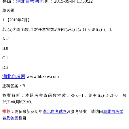
整编：
湖北自考网
时间：2015-09-04 11:30:22
单选题
1.【2010年7月】
若f(x)为奇函数,且对任意实数x恒有f(x+3)-f(x-1)=0,则f(2)=( ).
A.-1
B.0
C.1
D.2
湖北自考网
www.hbzkw.com
正确答案：
B
答案解析：
本题考察奇函数性质。令x=-1，则有f(2)-f(-2)=0，故
2f(2)=0,即f(2)=0。
推荐：
更多最新及历年
湖北自考试卷
及参考答案，请访问
湖北自考试
卷及答案
栏目