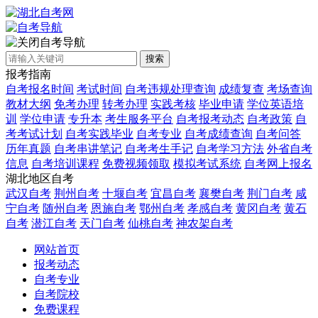
自考导航
搜索
报考指南
自考报名时间
考试时间
自考违规处理查询
成绩复查
考场查询
教材大纲
免考办理
转考办理
实践考核
毕业申请
学位英语培
训
学位申请
专升本
考生服务平台
自考报考动态
自考政策
自
考考试计划
自考实践毕业
自考专业
自考成绩查询
自考问答
历年真题
自考串讲笔记
自考考生手记
自考学习方法
外省自考
信息
自考培训课程
免费视频领取
模拟考试系统
自考网上报名
湖北地区自考
武汉自考
荆州自考
十堰自考
宜昌自考
襄樊自考
荆门自考
咸
宁自考
随州自考
恩施自考
鄂州自考
孝感自考
黄冈自考
黄石
自考
潜江自考
天门自考
仙桃自考
神农架自考
网站首页
报考动态
自考专业
自考院校
免费课程