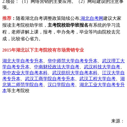
2.领会：（1）网络营销的主要应用。（2）网站建设的注意事
项。
推荐
：
随着湖北自考调整政策陆续公布,
湖北自考网
建议大家
报读主考院校助学班，
主考院校助学班报名
有系统的学习流
程，老师讲解上课，报考，申办免考，毕业等均由院校去完
成，比较省心省力。
2015年湖北以下主考院校
有市场营销专业
湖北大学自考专升本
、
华中师范大学自考专升本
、
武汉理工大
学自考专升本
、
中南财经政法大学自考
、
武汉科技大学自考
、
华中农业大学自考本科
、
武汉纺织大学自考本科
、
江汉大学自
考专升本
、
武汉工商学院自考专升本
、
武汉工程大学自考
、
湖
北第二师范学院自考
、
汉口学院自考
、
湖北工业大学自考专升
本
等主考院校
来源：