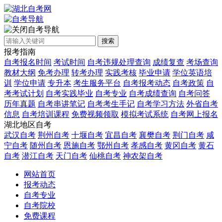
自考导航
搜索
报考指南
自考报名时间
考试时间
自考违规处理查询
成绩复查
考场查询
教材大纲
免考办理
转考办理
实践考核
毕业申请
学位英语培
训
学位申请
专升本
考生服务平台
自考报考动态
自考政策
自
考考试计划
自考实践毕业
自考专业
自考成绩查询
自考问答
历年真题
自考串讲笔记
自考考生手记
自考学习方法
外省自考
信息
自考培训课程
免费视频领取
模拟考试系统
自考网上报名
湖北地区自考
武汉自考
荆州自考
十堰自考
宜昌自考
襄樊自考
荆门自考
咸
宁自考
随州自考
恩施自考
鄂州自考
孝感自考
黄冈自考
黄石
自考
潜江自考
天门自考
仙桃自考
神农架自考
网站首页
报考动态
自考专业
自考院校
免费课程