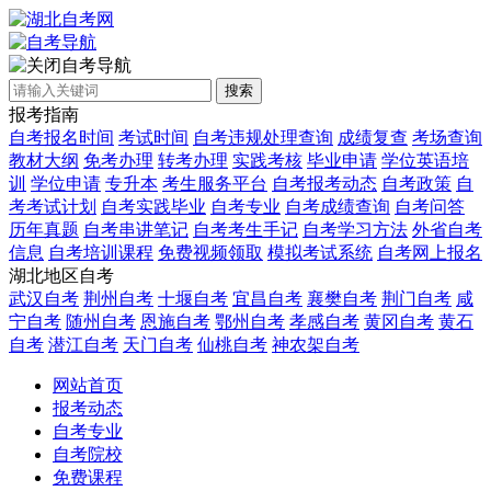
自考导航
搜索
报考指南
自考报名时间
考试时间
自考违规处理查询
成绩复查
考场查询
教材大纲
免考办理
转考办理
实践考核
毕业申请
学位英语培
训
学位申请
专升本
考生服务平台
自考报考动态
自考政策
自
考考试计划
自考实践毕业
自考专业
自考成绩查询
自考问答
历年真题
自考串讲笔记
自考考生手记
自考学习方法
外省自考
信息
自考培训课程
免费视频领取
模拟考试系统
自考网上报名
湖北地区自考
武汉自考
荆州自考
十堰自考
宜昌自考
襄樊自考
荆门自考
咸
宁自考
随州自考
恩施自考
鄂州自考
孝感自考
黄冈自考
黄石
自考
潜江自考
天门自考
仙桃自考
神农架自考
网站首页
报考动态
自考专业
自考院校
免费课程