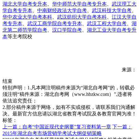
湖北大学自考专升本
、
华中师范大学自考专升本
、
武汉理工大
学自考专升本
、
中南财经政法大学自考
、
武汉科技大学自考
、
华中农业大学自考本科
、
武汉纺织大学自考本科
、
江汉大学自
考专升本
、
武汉工商学院自考专升本
、
武汉工程大学自考
、
湖
北第二师范学院自考
、
汉口学院自考
、
湖北工业大学自考专升
本
等主考院校
来源：
结束
特别声明：1.凡本网注明稿件来源为“湖北自考网”的，转载必
须注明“稿件来源：湖北自考网（www.hbzkw.com）”,违者将
依法追究责任；
2.部分稿件来源于网络，如有不实或侵权，请联系我们沟通解
决。最新官方信息请以湖北省教育考试院及各教育官网为准！
标签：
上一篇：自考“中国近现代史纲要”复习资料第一章
下一篇：
2015年湖北自考市场营销学考试大纲促销策略